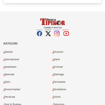
Vertikal Rescue Dan PT MA/BDRMS
CONNECT WITH US
Facebook
Twitter
Instagram
YouTube
KATEGORI
Daerah
Ekonomi
Internasional
Islami
Kesehatan
Kriminal
Nasional
Olahraga
Opini
Pariwisata
Pemerintahan
Pendidikan
Peristiwa
Politik
Seni & Budaya
Teknologi