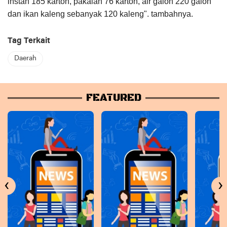
instan 185 karton, pakaian 76 karton, air galon 220 galon
dan ikan kaleng sebanyak 120 kaleng". tambahnya.
Tag Terkait
Daerah
FEATURED
‹
›