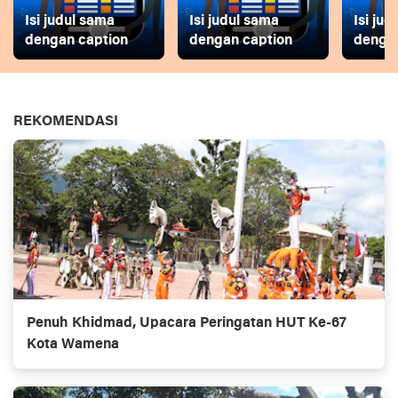
Isi judul sama
Isi judul sama
Isi ju
dengan caption
dengan caption
dengan
REKOMENDASI
Penuh Khidmad, Upacara Peringatan HUT Ke-67
Kota Wamena