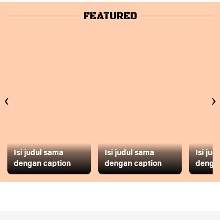
FEATURED
‹
›
Isi judul sama
Isi judul sama
Isi ju
dengan caption
dengan caption
dengan