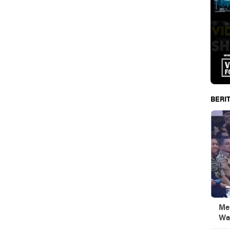
BERIT
Men
Wa