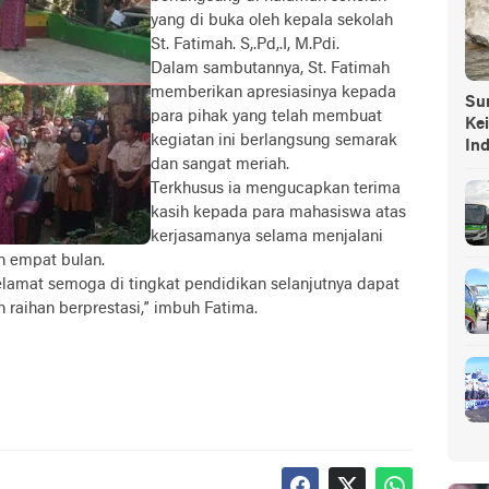
yang di buka oleh kepala sekolah
St. Fatimah. S,.Pd,.I, M.Pdi.
Dalam sambutannya, St. Fatimah
memberikan apresiasinya kepada
Sump
para pihak yang telah membuat
Ke
kegiatan ini berlangsung semarak
In
dan sangat meriah.
Terkhusus ia mengucapkan terima
kasih kepada para mahasiswa atas
kerjasamanya selama menjalani
h empat bulan.
selamat semoga di tingkat pendidikan selanjutnya dapat
 raihan berprestasi,” imbuh Fatima.