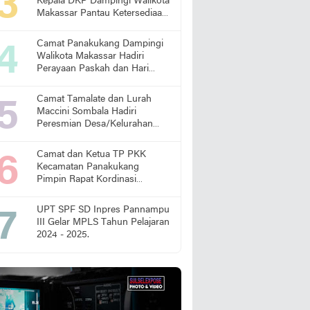
Kepala DKP Dampingi Walikota
Makassar Pantau Ketersediaan
Pangan di Pasar
Camat Panakukang Dampingi
Walikota Makassar Hadiri
Perayaan Paskah dan Hari
Lansia Nasional
Camat Tamalate dan Lurah
Maccini Sombala Hadiri
Peresmian Desa/Kelurahan
Sadar Hukum
Camat dan Ketua TP PKK
Kecamatan Panakukang
Pimpin Rapat Kordinasi
Percepatan Penanganan
Stunting
UPT SPF SD Inpres Pannampu
III Gelar MPLS Tahun Pelajaran
2024 - 2025.