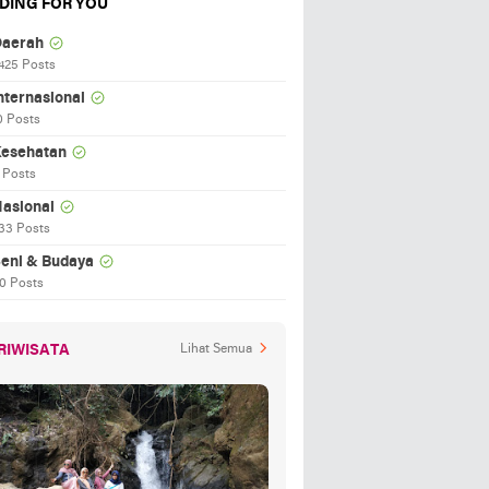
DING FOR YOU
aerah
425 Posts
nternasional
0 Posts
esehatan
 Posts
asional
33 Posts
eni & Budaya
0 Posts
RIWISATA
Lihat Semua