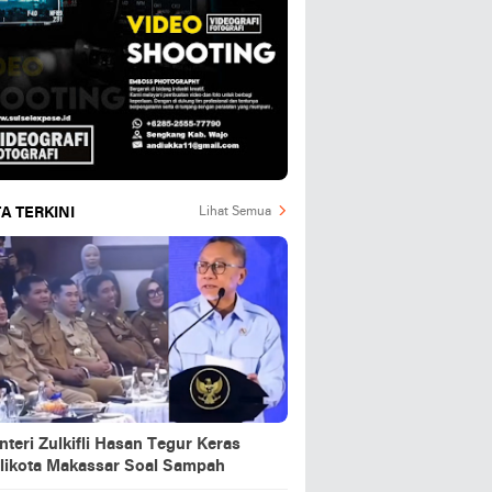
A TERKINI
Lihat Semua
teri Zulkifli Hasan Tegur Keras
likota Makassar Soal Sampah