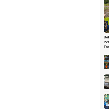
Ba
Pet
Ta