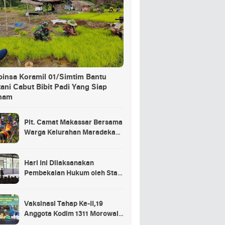
binsa Koramil 01/Simtim Bantu
ani Cabut Bibit Padi Yang Siap
nam
Plt. Camat Makassar Bersama
Warga Kelurahan Maradekaya
Lakukan Pembersihan Kanal
Hari Ini Dilaksanakan
Pembekalan Hukum oleh Staf
Hukum Divif 2 Kostrad Kepada
Para Prajurit Baru Divif 2
Kostrad
Vaksinasi Tahap Ke-II,19
Anggota Kodim 1311 Morowali
Tidak di Vaksin