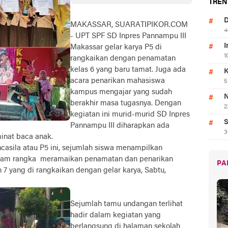
TREN
D
MAKASSAR, SUARATIPIKOR.COM
4
- UPT SPF SD Inpres Pannampu III
I
Makassar gelar karya P5 di
1
rangkaikan dengan penamatan
kelas 6 yang baru tamat. Juga ada
K
acara penarikan mahasiswa
5
kampus mengajar yang sudah
N
berakhir masa tugasnya. Dengan
2
kegiatan ini murid-murid SD Inpres
S
Pannampu III diharapkan ada
3
inat baca anak.
ncasila atau P5 ini, sejumlah siswa menampilkan
dalam rangka meramaikan penamatan dan penarikan
PA
 yang di rangkaikan dengan gelar karya, Sabtu,
Sejumlah tamu undangan terlihat
hadir dalam kegiatan yang
berlangsung di halaman sekolah