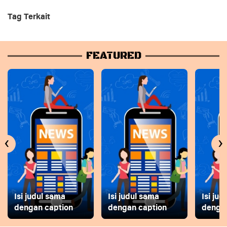
Tag Terkait
FEATURED
‹
›
Isi judul sama
Isi judul sama
Isi ju
dengan caption
dengan caption
dengan