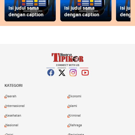
Isi judul sama
Isi judul sama
Isi ju
dengan caption
dengan caption
dengan
CONNECT WITH US
Facebook
Twitter
Instagram
YouTube
KATEGORI
Daerah
Ekonomi
Internasional
Islami
Kesehatan
Kriminal
Nasional
Olahraga