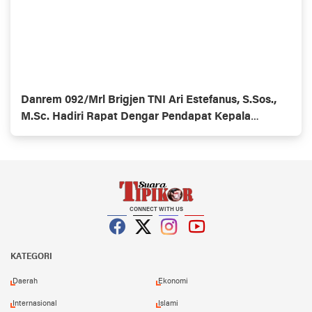
Danrem 092/Mrl Brigjen TNI Ari Estefanus, S.Sos.,
M.Sc. Hadiri Rapat Dengar Pendapat Kepala
Daerah Se-Provinsi Kalimantan Utara
CONNECT WITH US
Facebook
Twitter
Instagram
YouTube
KATEGORI
Daerah
Ekonomi
Internasional
Islami