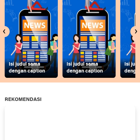
‹
›
Isi judul sama
Isi judul sama
Isi ju
dengan caption
dengan caption
dengan
REKOMENDASI