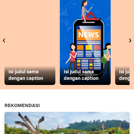
‹
›
Isi judul sama
Isi judul sama
Isi ju
dengan caption
dengan caption
dengan
REKOMENDASI