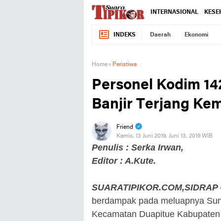
INTERNASIONAL
KESE
INDEKS
Daerah
Ekonomi
Home
›
Peristiwa
Personel Kodim 14
Banjir Terjang Ke
Friend
Kamis, 13 Juni 2019, Juni 13, 2019 WIB
Penulis : Serka Irwan,
Editor : A.Kute.
SUARATIPIKOR.COM,SIDRAP 
berdampak pada meluapnya Sung
Kecamatan Duapitue Kabupaten