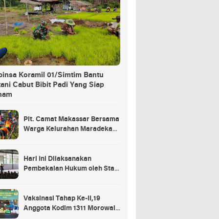
binsa Koramil 01/Simtim Bantu
ani Cabut Bibit Padi Yang Siap
nam
Plt. Camat Makassar Bersama
Warga Kelurahan Maradekaya
Lakukan Pembersihan Kanal
Hari Ini Dilaksanakan
Pembekalan Hukum oleh Staf
Hukum Divif 2 Kostrad Kepada
Para Prajurit Baru Divif 2
Kostrad
Vaksinasi Tahap Ke-II,19
Anggota Kodim 1311 Morowali
Tidak di Vaksin