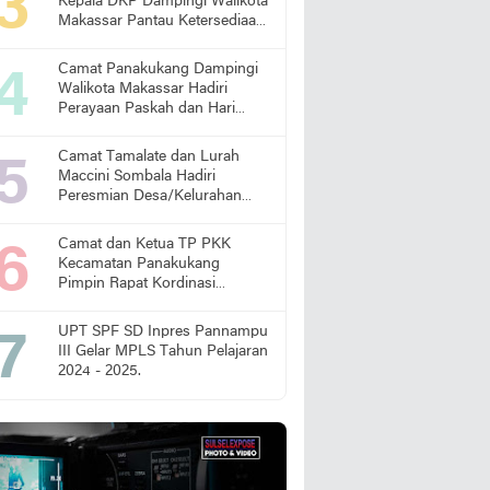
Kepala DKP Dampingi Walikota
Makassar Pantau Ketersediaan
Pangan di Pasar
Camat Panakukang Dampingi
Walikota Makassar Hadiri
Perayaan Paskah dan Hari
Lansia Nasional
Camat Tamalate dan Lurah
Maccini Sombala Hadiri
Peresmian Desa/Kelurahan
Sadar Hukum
Camat dan Ketua TP PKK
Kecamatan Panakukang
Pimpin Rapat Kordinasi
Percepatan Penanganan
Stunting
UPT SPF SD Inpres Pannampu
III Gelar MPLS Tahun Pelajaran
2024 - 2025.