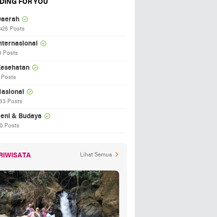
DING FOR YOU
aerah
425 Posts
nternasional
0 Posts
esehatan
 Posts
asional
33 Posts
eni & Budaya
0 Posts
RIWISATA
Lihat Semua