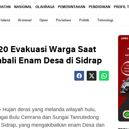
HATAN
NASIONAL
OLAHRAGA
PEMERINTAHAN
PENDIDIKAN
PROFIL 
Islami
Kriminal
Opini
Peristiwa
Politik
Teknologi
20 Evakuasi Warga Saat
mbali Enam Desa di Sidrap
-
Hujan deras yang melanda wilayah hulu,
ai Bulu Cenrana dan Sungai Tanrutedong
 Sidrap, yang mengakibatkan enam Desa dan