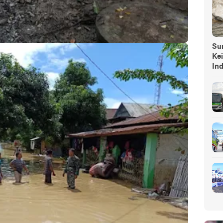
Sump
Ke
In