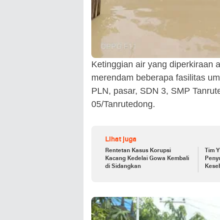
Ketinggian air yang diperkiraan a
merendam beberapa fasilitas um
PLN, pasar, SDN 3, SMP Tanrute
05/Tanrutedong.
Lihat juga
Rentetan Kasus Korupsi
Tim 
Kacang Kedelai Gowa Kembali
Peny
di Sidangkan
Kese
Pada
1407