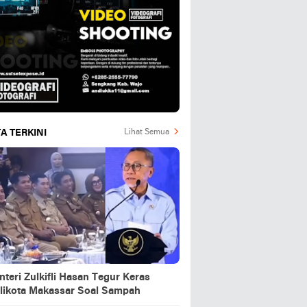
A TERKINI
Lihat Semua
teri Zulkifli Hasan Tegur Keras
likota Makassar Soal Sampah