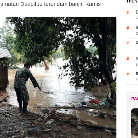
TREN
camatan Duapitue terendam banjir. Kamis
D
4
I
1
K
5
N
2
S
3
PA