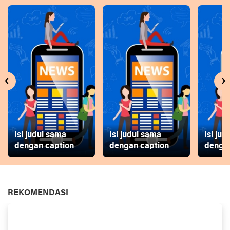
‹
›
Isi judul sama
Isi judul sama
Isi ju
dengan caption
dengan caption
dengan
REKOMENDASI