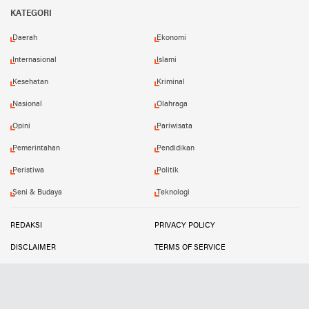
Facebook
Twitter
Instagram
YouTube
KATEGORI
Daerah
Ekonomi
Internasional
Islami
Kesehatan
Kriminal
Nasional
Olahraga
Opini
Pariwisata
Pemerintahan
Pendidikan
Peristiwa
Politik
Seni & Budaya
Teknologi
REDAKSI
PRIVACY POLICY
DISCLAIMER
TERMS OF SERVICE
MEDIA SIBER
INFO IKLAN
Copyright ©
2026
SUARATIPIKOR