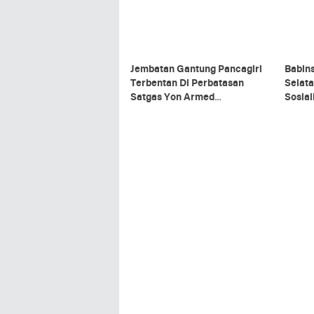
Jembatan Gantung Pancagiri
Babin
Terbentan Di Perbatasan
Selata
Satgas Yon Armed
Sosia
5/Pancagiri Bersama Vertikal
Organ
Rescue Dan PT MA/BDRMS