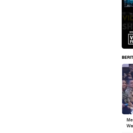
BERIT
Men
Wa