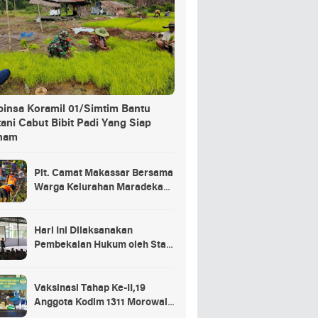
binsa Koramil 01/Simtim Bantu
ani Cabut Bibit Padi Yang Siap
nam
Plt. Camat Makassar Bersama
Warga Kelurahan Maradekaya
Lakukan Pembersihan Kanal
Hari Ini Dilaksanakan
Pembekalan Hukum oleh Staf
Hukum Divif 2 Kostrad Kepada
Para Prajurit Baru Divif 2
Kostrad
Vaksinasi Tahap Ke-II,19
Anggota Kodim 1311 Morowali
Tidak di Vaksin