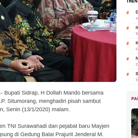
TREN
D
4
I
1
K
5
N
2
S
3
-- Bupati Sidrap, H Dollah Mando bersama
PA
J.P. Situmorang, menghadiri pisah sambut
, Senin (13/1/2020) malam.
en TNI Surawahadi dan pejabat baru Mayjen
ung di Gedung Balai Prajurit Jenderal M.