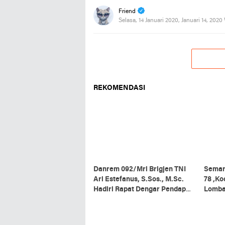
Friend
Selasa, 14 Januari 2020, Januari 14, 2020
REKOMENDASI
Danrem 092/Mrl Brigjen TNI
Semar
Ari Estefanus, S.Sos., M.Sc.
78 ,K
Hadiri Rapat Dengar Pendapat
Lomb
Kepala Daerah Se-Provinsi
Kalimantan Utara