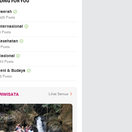
DING FOR YOU
aerah
425 Posts
nternasional
0 Posts
esehatan
 Posts
asional
33 Posts
eni & Budaya
0 Posts
RIWISATA
Lihat Semua