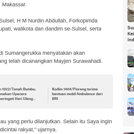
, Makassar.
 Sulsel, H M Nurdin Abdullah, Forkopimda
upati, walikota dan dandim se-Sulsel, serta
Sump
Ke
In
di Sumangerukka menyatakan akan
ang telah dicanangkan Mayjen Surawahadi.
m 1022/Tanah Bumbu,
Kodim 1404/Pinrang terima
anakan Upacara
bantuan mobil Ambulance dari
ringati Hari Ulang
BRI
n Kemerdekaan Republik
8
u yang perlu dilanjutkan. Selain itu Saya ingin
cintai rakyat," ujarnya.