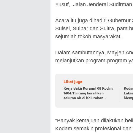
Yusuf, Jalan Jenderal Sudirman
Acara itu juga dihadiri Gubernur
Sulsel, Sulbar dan Sultra, para b
sejumlah tokoh masyarakat.
Dalam sambutannya, Mayjen An
melanjutkan program-program y
Lihat juga
Kerja Bakti Koramil-05 Kodim
Kodi
1404/Pinrang bersihkan
Laks
saluran air di Kelurahan
Mempe
Benteng
Tahu
Ke-7
"Banyak kemajuan dilakukan belia
Kodam semakin profesional dan di