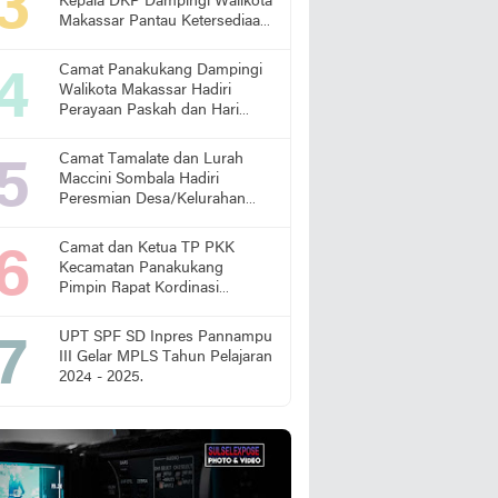
Kepala DKP Dampingi Walikota
Makassar Pantau Ketersediaan
Pangan di Pasar
Camat Panakukang Dampingi
Walikota Makassar Hadiri
Perayaan Paskah dan Hari
Lansia Nasional
Camat Tamalate dan Lurah
Maccini Sombala Hadiri
Peresmian Desa/Kelurahan
Sadar Hukum
Camat dan Ketua TP PKK
Kecamatan Panakukang
Pimpin Rapat Kordinasi
Percepatan Penanganan
Stunting
UPT SPF SD Inpres Pannampu
III Gelar MPLS Tahun Pelajaran
2024 - 2025.