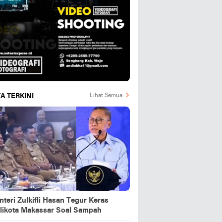
A TERKINI
Lihat Semua
teri Zulkifli Hasan Tegur Keras
likota Makassar Soal Sampah