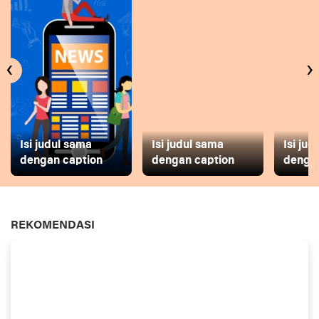
‹
›
Isi judul sama
Isi judul sama
Isi ju
dengan caption
dengan caption
dengan
REKOMENDASI