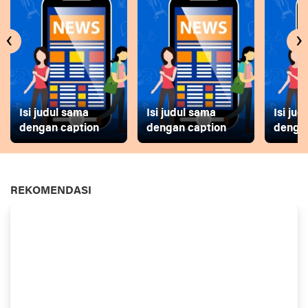
‹
›
Isi judul sama
Isi judul sama
Isi ju
dengan caption
dengan caption
dengan
REKOMENDASI