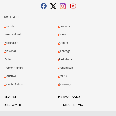
Facebook
Twitter
Instagram
YouTube
KATEGORI
Daerah
Ekonomi
Internasional
Islami
Kesehatan
Kriminal
Nasional
Olahraga
Opini
Pariwisata
Pemerintahan
Pendidikan
Peristiwa
Politik
Seni & Budaya
Teknologi
REDAKSI
PRIVACY POLICY
DISCLAIMER
TERMS OF SERVICE
MEDIA SIBER
INFO IKLAN