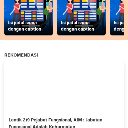
Isi judul sama
Isi judul sama
Isi ju
dengan caption
dengan caption
dengan
REKOMENDASI
Lantik 219 Pejabat Fungsional, AIM : Jabatan
Fungsional Adalah Kehormatan