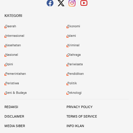
Facebook
Twitter
Instagram
YouTube
KATEGORI
Daerah
Ekonomi
Internasional
Islami
Kesehatan
Kriminal
Nasional
Olahraga
Opini
Pariwisata
Pemerintahan
Pendidikan
Peristiwa
Politik
Seni & Budaya
Teknologi
REDAKSI
PRIVACY POLICY
DISCLAIMER
TERMS OF SERVICE
MEDIA SIBER
INFO IKLAN