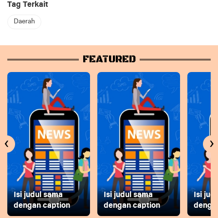
Tag Terkait
Daerah
FEATURED
‹
›
Isi judul sama
Isi judul sama
Isi ju
dengan caption
dengan caption
dengan