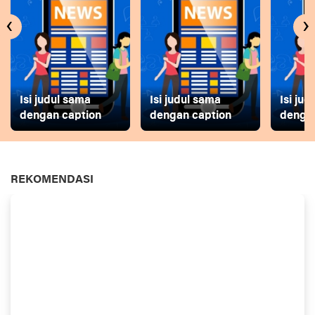
‹
›
Isi judul sama
Isi judul sama
Isi ju
dengan caption
dengan caption
dengan
REKOMENDASI