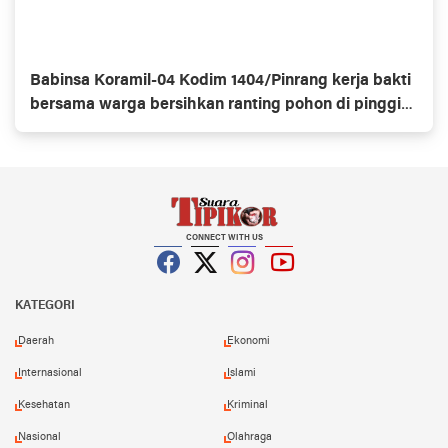
Babinsa Koramil-04 Kodim 1404/Pinrang kerja bakti
bersama warga bersihkan ranting pohon di pinggir
jalan
CONNECT WITH US
Facebook
Twitter
Instagram
YouTube
KATEGORI
Daerah
Ekonomi
Internasional
Islami
Kesehatan
Kriminal
Nasional
Olahraga