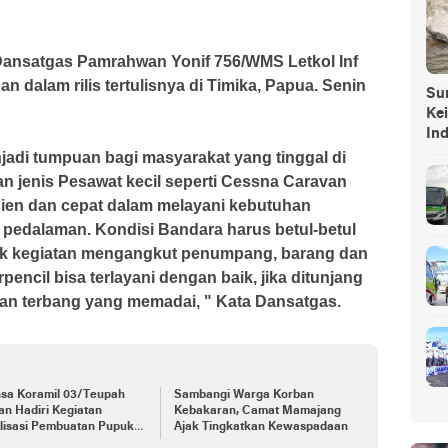
 Dansatgas Pamrahwan Yonif 756/WMS Letkol Inf
 dalam rilis tertulisnya di Timika, Papua. Senin
Sump
Ke
In
jadi tumpuan bagi masyarakat yang tinggal di
 jenis Pesawat kecil seperti Cessna Caravan
isien dan cepat dalam melayani kebutuhan
 pedalaman. Kondisi Bandara harus betul-betul
tuk kegiatan mengangkut penumpang, barang dan
encil bisa terlayani dengan baik, jika ditunjang
gan terbang yang memadai, " Kata Dansatgas.
nsa Koramil 03/Teupah
Sambangi Warga Korban
an Hadiri Kegiatan
Kebakaran, Camat Mamajang
lisasi Pembuatan Pupuk
Ajak Tingkatkan Kewaspadaan
nik