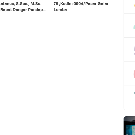
tefanus, S.Sos., M.Sc.
78 ,Kodim 0904/Paser Gelar
i Rapat Dengar Pendapat
Lomba
 Daerah Se-Provinsi
antan Utara