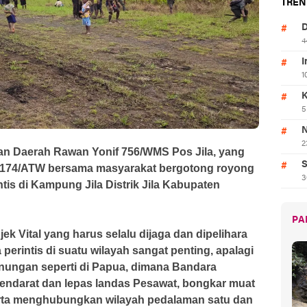
TREN
D
4
I
1
K
5
N
2
n Daerah Rawan Yonif 756/WMS Pos Jila, yang
S
 174/ATW bersama masyarakat bergotong royong
3
is di Kampung Jila Distrik Jila Kabupaten
PA
k Vital yang harus selalu dijaga dan dipelihara
erintis di suatu wilayah sangat penting, apalagi
ungan seperti di Papua, dimana Bandara
endarat dan lepas landas Pesawat, bongkar muat
rta menghubungkan wilayah pedalaman satu dan