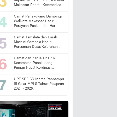
Kepala DKP Dampingi Walikota
Makassar Pantau Ketersediaan
Pangan di Pasar
Camat Panakukang Dampingi
Walikota Makassar Hadiri
Perayaan Paskah dan Hari
Lansia Nasional
Camat Tamalate dan Lurah
Maccini Sombala Hadiri
Peresmian Desa/Kelurahan
Sadar Hukum
Camat dan Ketua TP PKK
Kecamatan Panakukang
Pimpin Rapat Kordinasi
Percepatan Penanganan
Stunting
UPT SPF SD Inpres Pannampu
III Gelar MPLS Tahun Pelajaran
2024 - 2025.