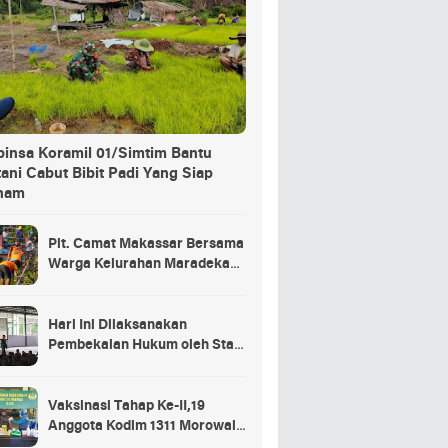
binsa Koramil 01/Simtim Bantu
ani Cabut Bibit Padi Yang Siap
nam
Plt. Camat Makassar Bersama
Warga Kelurahan Maradekaya
Lakukan Pembersihan Kanal
Hari Ini Dilaksanakan
Pembekalan Hukum oleh Staf
Hukum Divif 2 Kostrad Kepada
Para Prajurit Baru Divif 2
Kostrad
Vaksinasi Tahap Ke-II,19
Anggota Kodim 1311 Morowali
Tidak di Vaksin