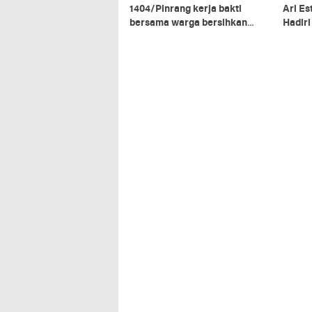
1404/Pinrang kerja bakti
Ari Es
bersama warga bersihkan
Hadir
ranting pohon di pinggir jalan
Kepala
Kalim