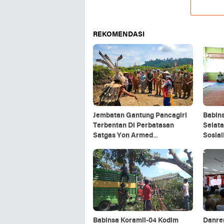
REKOMENDASI
Jembatan Gantung Pancagiri
Babin
Terbentan Di Perbatasan
Selata
Satgas Yon Armed
Sosia
5/Pancagiri Bersama Vertikal
Organ
Rescue Dan PT MA/BDRMS
Babinsa Koramil-04 Kodim
Danre