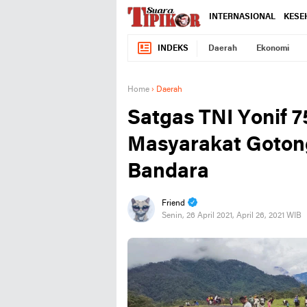
INTERNASIONAL
KESE
INDEKS
Daerah
Ekonomi
Home
›
Daerah
Satgas TNI Yonif
Masyarakat Goton
Bandara
Friend
Senin, 26 April 2021, April 26, 2021 WIB