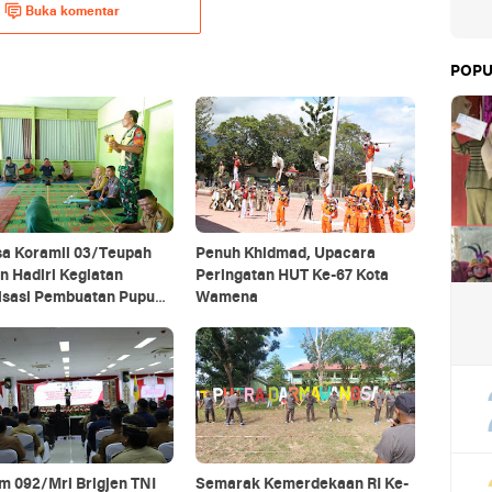
Buka komentar
POPU
sa Koramil 03/Teupah
Penuh Khidmad, Upacara
n Hadiri Kegiatan
Peringatan HUT Ke-67 Kota
lisasi Pembuatan Pupuk
Wamena
ik
m 092/Mrl Brigjen TNI
Semarak Kemerdekaan RI Ke-