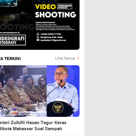
A TERKINI
Lihat Semua
teri Zulkifli Hasan Tegur Keras
likota Makassar Soal Sampah