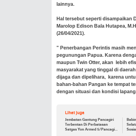
lainnya.
Hal tersebut seperti disampaikan
Marolop Edison Bala Hutapea, M.Han
(26/04/2021).
" Penerbangan Perintis masih men
pegunungan Papua. Karena dengan
maupun Twin Otter, akan lebih ef
masyarakat yang tinggal di daerah
dijaga dan dipelihara, karena un
bahan-bahan Pangan ke tempat terp
dengan situasi dan kondisi lapan
Lihat juga
Jembatan Gantung Pancagiri
Babi
Terbentan Di Perbatasan
Selat
Satgas Yon Armed 5/Pancagiri
Sosia
Bersama Vertikal Rescue Dan
Orga