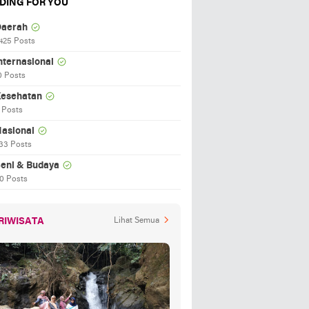
DING FOR YOU
aerah
425 Posts
nternasional
0 Posts
esehatan
 Posts
asional
33 Posts
eni & Budaya
0 Posts
RIWISATA
Lihat Semua