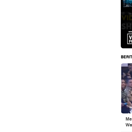
BERIT
Men
Wa