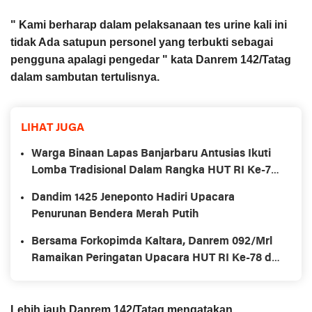
" Kami berharap dalam pelaksanaan tes urine kali ini
tidak Ada satupun personel yang terbukti sebagai
pengguna apalagi pengedar " kata Danrem 142/Tatag
dalam sambutan tertulisnya.
LIHAT JUGA
Warga Binaan Lapas Banjarbaru Antusias Ikuti
Lomba Tradisional Dalam Rangka HUT RI Ke-78
dan Hari Lahir Kemenkumham Ke-78
Dandim 1425 Jeneponto Hadiri Upacara
Penurunan Bendera Merah Putih
Bersama Forkopimda Kaltara, Danrem 092/Mrl
Ramaikan Peringatan Upacara HUT RI Ke-78 di
Krayan Nunukan
Lebih jauh Danrem 142/Tatag mengatakan,