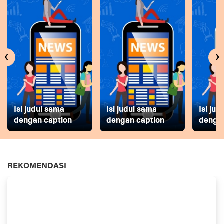
‹
›
Isi judul sama
Isi judul sama
Isi ju
dengan caption
dengan caption
dengan
REKOMENDASI