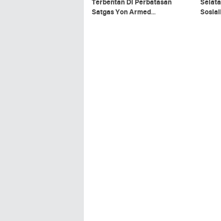
Terbentan Di Perbatasan
Selata
Satgas Yon Armed
Sosia
5/Pancagiri Bersama Vertikal
Organ
Rescue Dan PT MA/BDRMS