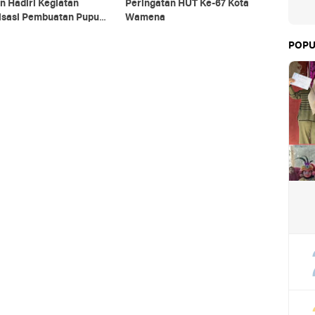
n Hadiri Kegiatan
Peringatan HUT Ke-67 Kota
lisasi Pembuatan Pupuk
Wamena
ik
POPU