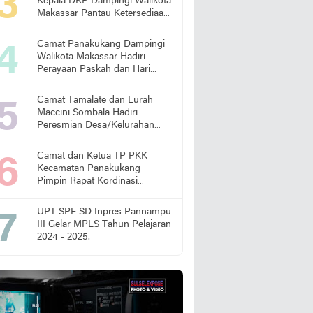
Kepala DKP Dampingi Walikota
Makassar Pantau Ketersediaan
Pangan di Pasar
Camat Panakukang Dampingi
Walikota Makassar Hadiri
Perayaan Paskah dan Hari
Lansia Nasional
Camat Tamalate dan Lurah
Maccini Sombala Hadiri
Peresmian Desa/Kelurahan
Sadar Hukum
Camat dan Ketua TP PKK
Kecamatan Panakukang
Pimpin Rapat Kordinasi
Percepatan Penanganan
Stunting
UPT SPF SD Inpres Pannampu
III Gelar MPLS Tahun Pelajaran
2024 - 2025.