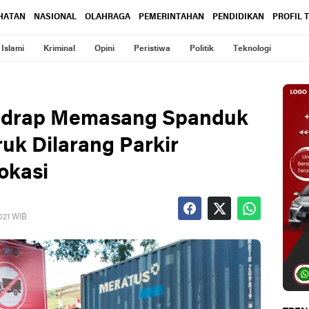
HATAN
NASIONAL
OLAHRAGA
PEMERINTAHAN
PENDIDIKAN
PROFIL 
Islami
Kriminal
Opini
Peristiwa
Politik
Teknologi
 Sidrap Memasang Spanduk
uk Dilarang Parkir
okasi
021 WIB