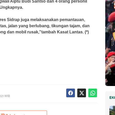
gwali Aiptu Budi Santso dan 4 orang personil
”Ungkapnya.
olres Sidrap juga melaksanakan pemantauan,
as, jalan yang berlubang, tikungan tajam, dan
ong dan mobil rusak,"tambah Kasat Lantas. (*)
021 WIB
EK