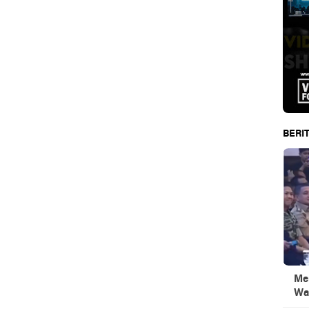
BERIT
Men
Wa