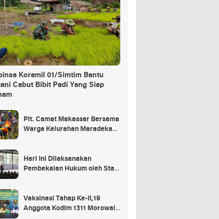
binsa Koramil 01/Simtim Bantu
ani Cabut Bibit Padi Yang Siap
nam
Plt. Camat Makassar Bersama
Warga Kelurahan Maradekaya
Lakukan Pembersihan Kanal
Hari Ini Dilaksanakan
Pembekalan Hukum oleh Staf
Hukum Divif 2 Kostrad Kepada
Para Prajurit Baru Divif 2
Kostrad
Vaksinasi Tahap Ke-II,19
Anggota Kodim 1311 Morowali
Tidak di Vaksin