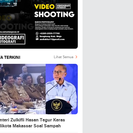
A TERKINI
Lihat Semua
teri Zulkifli Hasan Tegur Keras
likota Makassar Soal Sampah