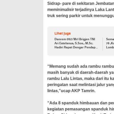
Sidrap- pare di sekitaran Jembat
meminimalisir terjadinya Laka Lant
truk sering parkir untuk menunggu
Lihat juga
Danrem 092/Mrl Brigjen TNI
Sema
Ari Estefanus, S.Sos., M.Sc.
78 ,K
Hadiri Rapat Dengar Pendapat
Lomb
Kepala Daerah Se-Provinsi
Kalimantan Utara
“Memang sudah ada rambu rambu la
masih banyak di daerah-daerah ya
rambu Lalu Lintas, maka dari itu
peringatan saat melintasi jalur ya
lintas,”ucap AKP Tamrin.
“Ada 8 spanduk himbauan dan peri
kegiatan pemasangan spanduk him