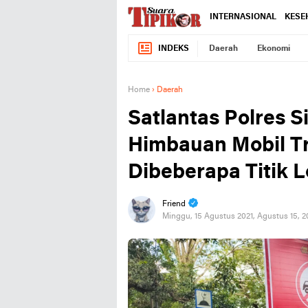
INTERNASIONAL
KESE
INDEKS
Daerah
Ekonomi
Home
›
Daerah
Satlantas Polres
Himbauan Mobil Tr
Dibeberapa Titik L
Friend
Minggu, 15 Agustus 2021, Agustus 15, 2