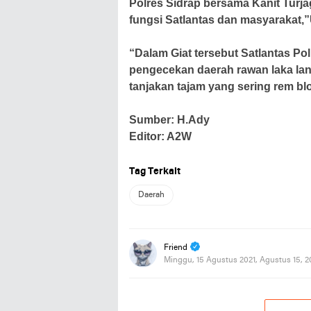
Polres Sidrap bersama Kanit Turja
fungsi Satlantas dan masyarakat,
“Dalam Giat tersebut Satlantas P
pengecekan daerah rawan laka lant
tanjakan tajam yang sering rem bl
Sumber: H.Ady
Editor: A2W
Tag Terkait
Daerah
Friend
Minggu, 15 Agustus 2021, Agustus 15, 2