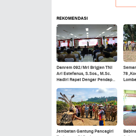
REKOMENDASI
Danrem 092/Mrl Brigjen TNI
Semar
Ari Estefanus, S.Sos., M.Sc.
78 ,K
Hadiri Rapat Dengar Pendapat
Lomb
Kepala Daerah Se-Provinsi
Kalimantan Utara
Jembatan Gantung Pancagiri
Babin