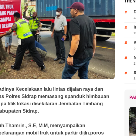
TREN
D
4
I
1
K
5
N
2
S
3
dinya Kecelakaan lalu lintas dijalan raya dan
antas Polres Sidrap memasang spanduk himbauan
PA
apa titik lokasi disekitaran Jembatan Timbang
abupaten Sidrap.
uh.Thamrin., S.E, M.M, menyampaikan
rangan mobil truk untuk parkir dijln.poros