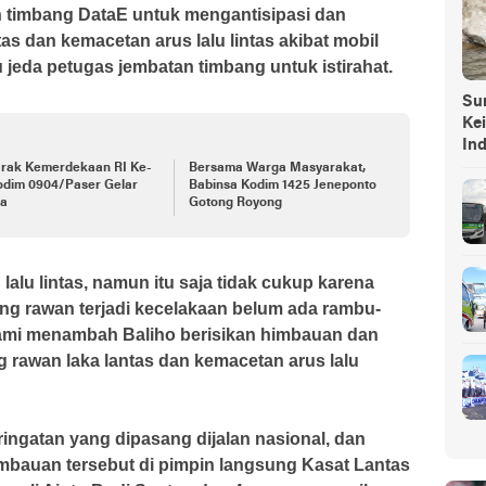
an timbang DataE untuk mengantisipasi dan
as dan kemacetan arus lalu lintas akibat mobil
 jeda petugas jembatan timbang untuk istirahat.
Sump
Ke
In
rak Kemerdekaan RI Ke-
Bersama Warga Masyarakat,
odim 0904/Paser Gelar
Babinsa Kodim 1425 Jeneponto
a
Gotong Royong
lu lintas, namun itu saja tidak cukup karena
ng rawan terjadi kecelakaan belum ada rambu-
 kami menambah Baliho berisikan himbauan dan
ng rawan laka lantas dan kemacetan arus lalu
ngatan yang dipasang dijalan nasional, dan
bauan tersebut di pimpin langsung Kasat Lantas