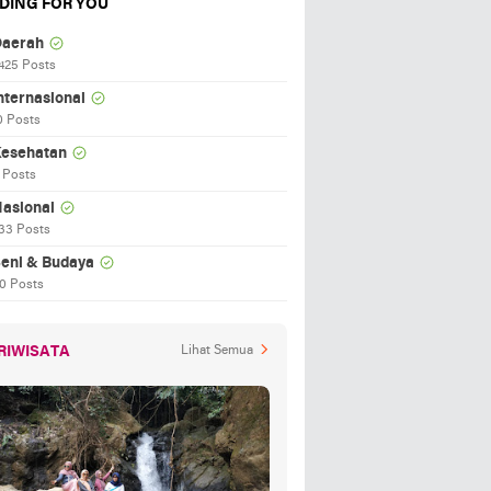
DING FOR YOU
aerah
425 Posts
nternasional
0 Posts
esehatan
 Posts
asional
33 Posts
eni & Budaya
0 Posts
RIWISATA
Lihat Semua