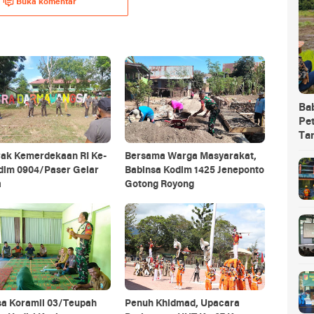
Buka komentar
Ba
Pet
Ta
ak Kemerdekaan RI Ke-
Bersama Warga Masyarakat,
odim 0904/Paser Gelar
Babinsa Kodim 1425 Jeneponto
a
Gotong Royong
sa Koramil 03/Teupah
Penuh Khidmad, Upacara