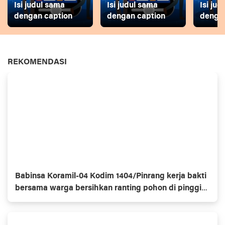
Isi judul sama
Isi judul sama
Isi ju
dengan caption
dengan caption
dengan
REKOMENDASI
Babinsa Koramil-04 Kodim 1404/Pinrang kerja bakti
bersama warga bersihkan ranting pohon di pinggir
jalan