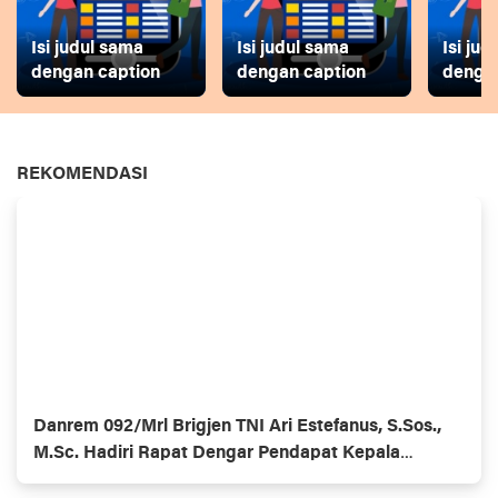
Isi judul sama
Isi judul sama
Isi ju
dengan caption
dengan caption
dengan
REKOMENDASI
Danrem 092/Mrl Brigjen TNI Ari Estefanus, S.Sos.,
M.Sc. Hadiri Rapat Dengar Pendapat Kepala
Daerah Se-Provinsi Kalimantan Utara