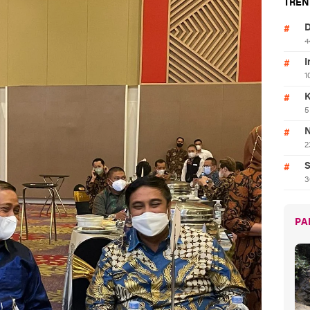
TREN
D
4
I
1
K
5
N
2
S
3
PA