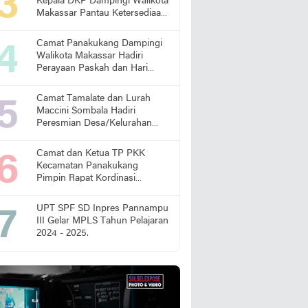
Kepala DKP Dampingi Walikota
Makassar Pantau Ketersediaan
Pangan di Pasar
Camat Panakukang Dampingi
Walikota Makassar Hadiri
Perayaan Paskah dan Hari
Lansia Nasional
Camat Tamalate dan Lurah
Maccini Sombala Hadiri
Peresmian Desa/Kelurahan
Sadar Hukum
Camat dan Ketua TP PKK
Kecamatan Panakukang
Pimpin Rapat Kordinasi
Percepatan Penanganan
Stunting
UPT SPF SD Inpres Pannampu
III Gelar MPLS Tahun Pelajaran
2024 - 2025.