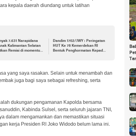
para kepala daerah diundang untuk latihan
nyak 7.631 Narapidana
Dandim 1702/JWY : Peringatan
nak Kalimantan Selatan
HUT Ke 78 Kemerdekan RI
Ba
tkan Remisi di momentum
Bentuk Penghormatan Kepada
Pet
 Kemerdekaan RI ke-78
Para Pejuang
Ta
iasa yang saya rasakan. Selain untuk menambah dan
ak juga bagi saya sebagai refreshing, serta
, adalah dukungan pengamanan Kapolda bersama
uddin, Kabinda Sulsel, serta seluruh jajaran TNI,
nnya dalam mengamankan dan memastikan situasi
gan kerja Presiden RI Joko Widodo belum lama ini.