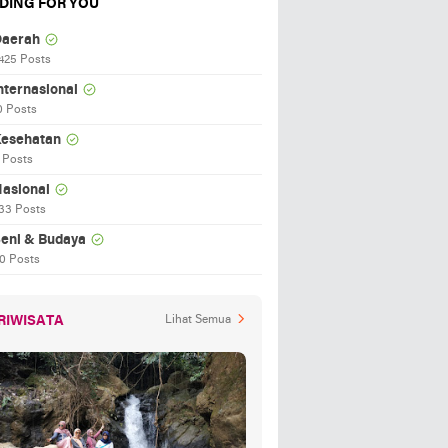
DING FOR YOU
aerah
425 Posts
nternasional
0 Posts
esehatan
 Posts
asional
33 Posts
eni & Budaya
0 Posts
RIWISATA
Lihat Semua