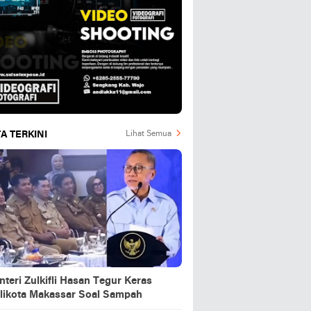
A TERKINI
Lihat Semua
teri Zulkifli Hasan Tegur Keras
likota Makassar Soal Sampah