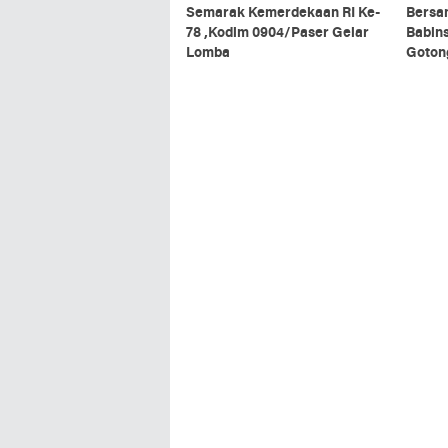
Semarak Kemerdekaan RI Ke-
Bersa
78 ,Kodim 0904/Paser Gelar
Babin
Lomba
Goton