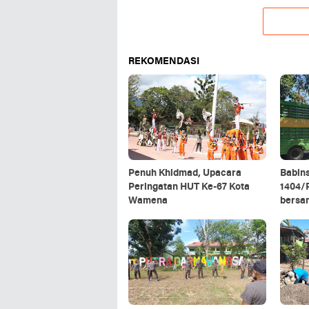
REKOMENDASI
Penuh Khidmad, Upacara
Babin
Peringatan HUT Ke-67 Kota
1404/P
Wamena
bersa
rantin