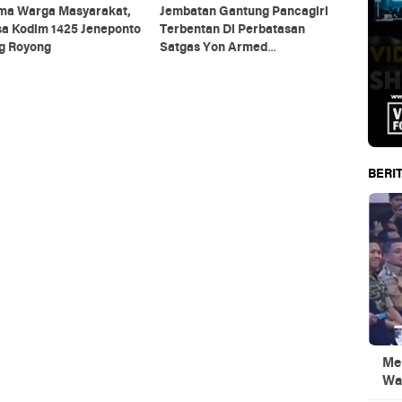
ma Warga Masyarakat,
Jembatan Gantung Pancagiri
sa Kodim 1425 Jeneponto
Terbentan Di Perbatasan
g Royong
Satgas Yon Armed
5/Pancagiri Bersama Vertikal
Rescue Dan PT MA/BDRMS
BERIT
Men
Wa