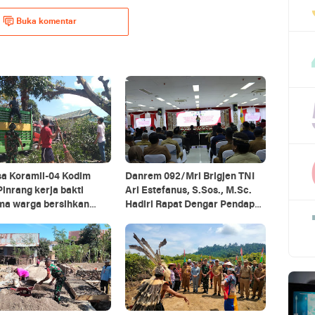
Buka komentar
sa Koramil-04 Kodim
Danrem 092/Mrl Brigjen TNI
inrang kerja bakti
Ari Estefanus, S.Sos., M.Sc.
ma warga bersihkan
Hadiri Rapat Dengar Pendapat
g pohon di pinggir jalan
Kepala Daerah Se-Provinsi
Kalimantan Utara