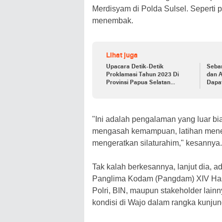
Merdisyam di Polda Sulsel. Seperti 
menembak.
Lihat juga
Upacara Detik-Detik
Seba
Proklamasi Tahun 2023 Di
dan A
Provinsi Papua Selatan
Dapa
Berjalan Khidmat
Hari
"Ini adalah pengalaman yang luar b
mengasah kemampuan, latihan menemb
mengeratkan silaturahim," kesannya.
Tak kalah berkesannya, lanjut dia
Panglima Kodam (Pangdam) XIV Hasan
Polri, BIN, maupun stakeholder lai
kondisi di Wajo dalam rangka kunjun