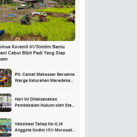
binsa Koramil 01/Simtim Bantu
ani Cabut Bibit Padi Yang Siap
nam
Plt. Camat Makassar Bersama
Warga Kelurahan Maradekaya
Lakukan Pembersihan Kanal
Hari Ini Dilaksanakan
Pembekalan Hukum oleh Staf
Hukum Divif 2 Kostrad Kepada
Para Prajurit Baru Divif 2
Kostrad
Vaksinasi Tahap Ke-II,19
Anggota Kodim 1311 Morowali
Tidak di Vaksin