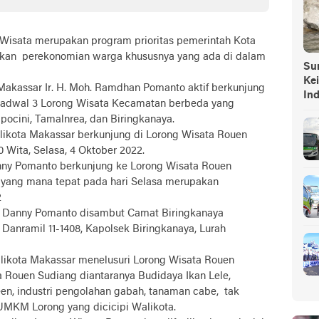
sata merupakan program prioritas pemerintah Kota
kan perekonomian warga khususnya yang ada di dalam
Sump
Ke
akassar Ir. H. Moh. Ramdhan Pomanto aktif berkunjung
In
erjadwal 3 Lorong Wisata Kecamatan berbeda yang
ocini, Tamalnrea, dan Biringkanaya.
ikota Makassar berkunjung di Lorong Wisata Rouen
0 Wita, Selasa, 4 Oktober 2022.
anny Pomanto berkunjung ke Lorong Wisata Rouen
) yang mana tepat pada hari Selasa merupakan
2
ar Danny Pomanto disambut Camat Biringkanaya
 Danramil 11-1408, Kapolsek Biringkanaya, Lurah
likota Makassar menelusuri Lorong Wisata Rouen
Rouen Sudiang diantaranya Budidaya Ikan Lele,
en, industri pengolahan gabah, tanaman cabe, tak
 UMKM Lorong yang dicicipi Walikota.