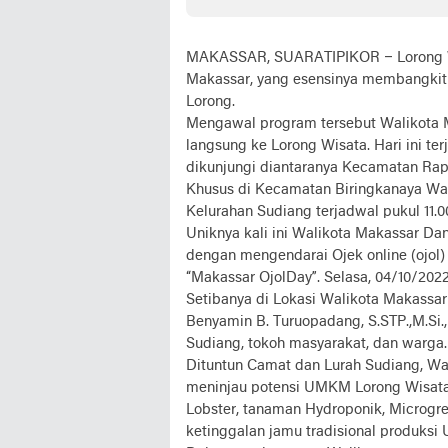
MAKASSAR, SUARATIPIKOR – Lorong Wi
Makassar, yang esensinya membangkit
Lorong.
Mengawal program tersebut Walikota M
langsung ke Lorong Wisata. Hari ini t
dikunjungi diantaranya Kecamatan Rapp
Khusus di Kecamatan Biringkanaya Wal
Kelurahan Sudiang terjadwal pukul 11.0
Uniknya kali ini Walikota Makassar D
dengan mengendarai Ojek online (ojol
“Makassar OjolDay”. Selasa, 04/10/202
Setibanya di Lokasi Walikota Makass
Benyamin B. Turuopadang, S.STP.,M.Si.,
Sudiang, tokoh masyarakat, dan warga.
Dituntun Camat dan Lurah Sudiang, Wa
meninjau potensi UMKM Lorong Wisata 
Lobster, tanaman Hydroponik, Microgre
ketinggalan jamu tradisional produksi