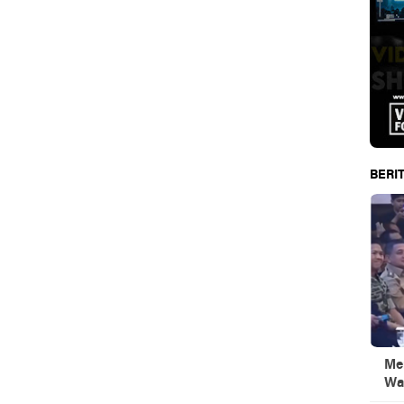
BERIT
Men
Wa