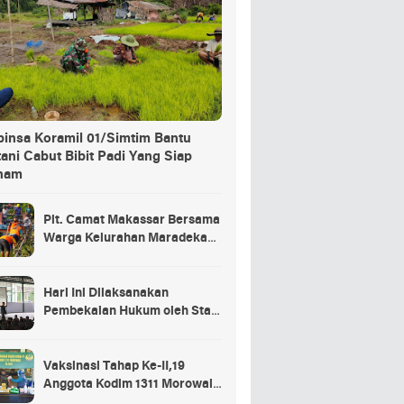
binsa Koramil 01/Simtim Bantu
ani Cabut Bibit Padi Yang Siap
nam
Plt. Camat Makassar Bersama
Warga Kelurahan Maradekaya
Lakukan Pembersihan Kanal
Hari Ini Dilaksanakan
Pembekalan Hukum oleh Staf
Hukum Divif 2 Kostrad Kepada
Para Prajurit Baru Divif 2
Kostrad
Vaksinasi Tahap Ke-II,19
Anggota Kodim 1311 Morowali
Tidak di Vaksin