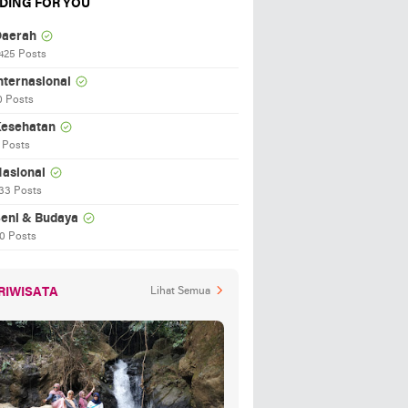
DING FOR YOU
aerah
425 Posts
nternasional
0 Posts
esehatan
 Posts
asional
33 Posts
eni & Budaya
0 Posts
RIWISATA
Lihat Semua