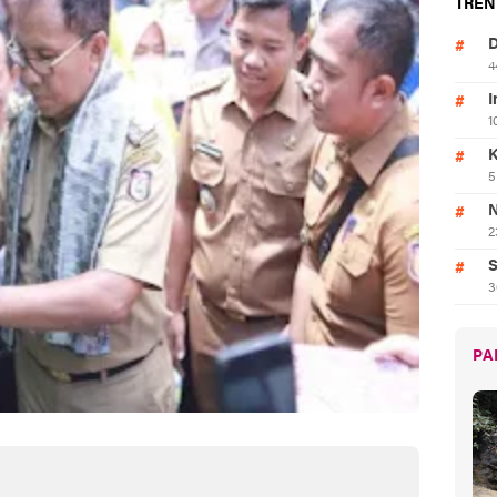
TREN
D
4
I
1
K
5
N
2
S
3
PA