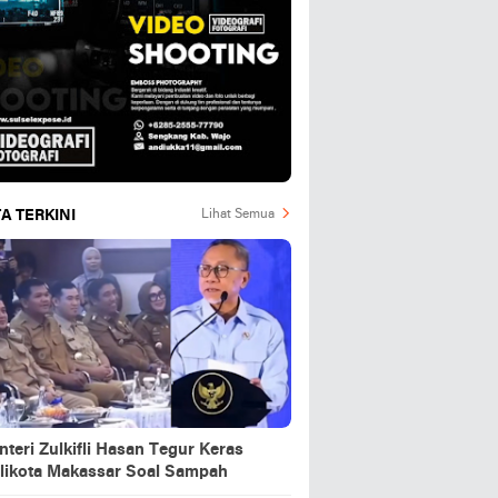
A TERKINI
Lihat Semua
teri Zulkifli Hasan Tegur Keras
likota Makassar Soal Sampah