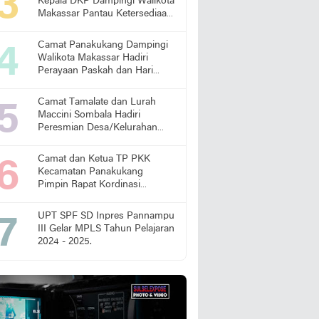
Kepala DKP Dampingi Walikota
Makassar Pantau Ketersediaan
Pangan di Pasar
Camat Panakukang Dampingi
Walikota Makassar Hadiri
Perayaan Paskah dan Hari
Lansia Nasional
Camat Tamalate dan Lurah
Maccini Sombala Hadiri
Peresmian Desa/Kelurahan
Sadar Hukum
Camat dan Ketua TP PKK
Kecamatan Panakukang
Pimpin Rapat Kordinasi
Percepatan Penanganan
Stunting
UPT SPF SD Inpres Pannampu
III Gelar MPLS Tahun Pelajaran
2024 - 2025.