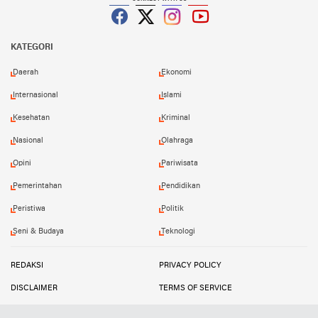
Facebook
Twitter
Instagram
YouTube
KATEGORI
Daerah
Ekonomi
Internasional
Islami
Kesehatan
Kriminal
Nasional
Olahraga
Opini
Pariwisata
Pemerintahan
Pendidikan
Peristiwa
Politik
Seni & Budaya
Teknologi
REDAKSI
PRIVACY POLICY
DISCLAIMER
TERMS OF SERVICE
MEDIA SIBER
INFO IKLAN