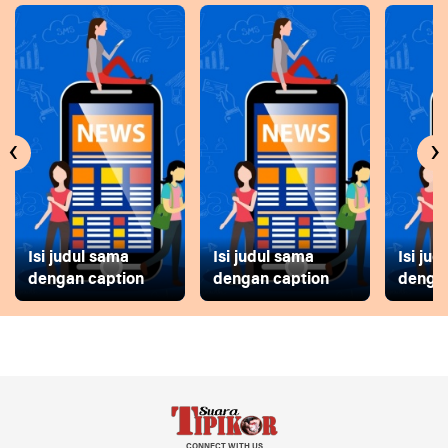
‹
›
Isi judul sama
Isi judul sama
Isi ju
dengan caption
dengan caption
dengan
CONNECT WITH US