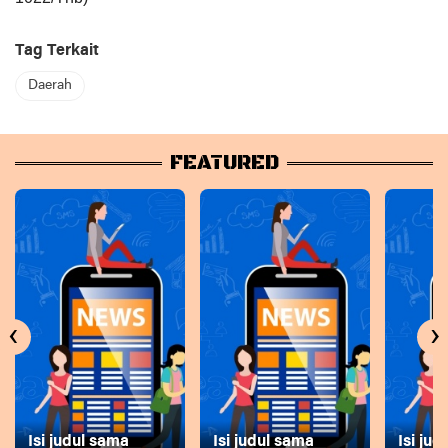
Tag Terkait
Daerah
FEATURED
‹
›
Isi judul sama
Isi judul sama
Isi ju