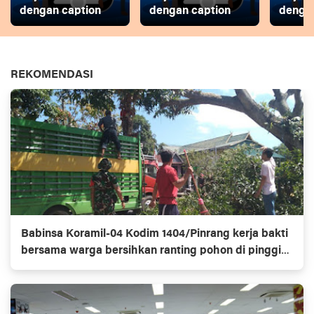
dengan caption
dengan caption
dengan
REKOMENDASI
Babinsa Koramil-04 Kodim 1404/Pinrang kerja bakti
bersama warga bersihkan ranting pohon di pinggir
jalan