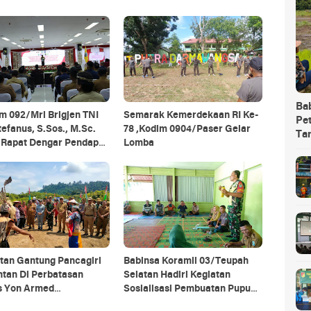
Ba
m 092/Mrl Brigjen TNI
Semarak Kemerdekaan RI Ke-
Pet
tefanus, S.Sos., M.Sc.
78 ,Kodim 0904/Paser Gelar
Ta
i Rapat Dengar Pendapat
Lomba
 Daerah Se-Provinsi
antan Utara
tan Gantung Pancagiri
Babinsa Koramil 03/Teupah
ntan Di Perbatasan
Selatan Hadiri Kegiatan
s Yon Armed
Sosialisasi Pembuatan Pupuk
agiri Bersama Vertikal
Organik