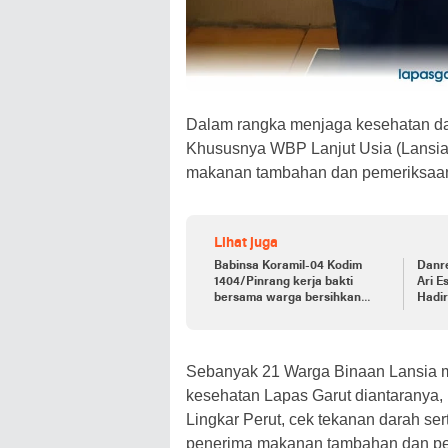
Dalam rangka menjaga kesehatan da
Khususnya WBP Lanjut Usia (Lansia
makanan tambahan dan pemeriksaan 
Lihat juga
Babinsa Koramil-04 Kodim
Danr
1404/Pinrang kerja bakti
Ari E
bersama warga bersihkan
Hadi
ranting pohon di pinggir jalan
Kepal
Kalim
Sebanyak 21 Warga Binaan Lansia me
kesehatan Lapas Garut diantaranya,
Lingkar Perut, cek tekanan darah se
penerima makanan tambahan dan pen