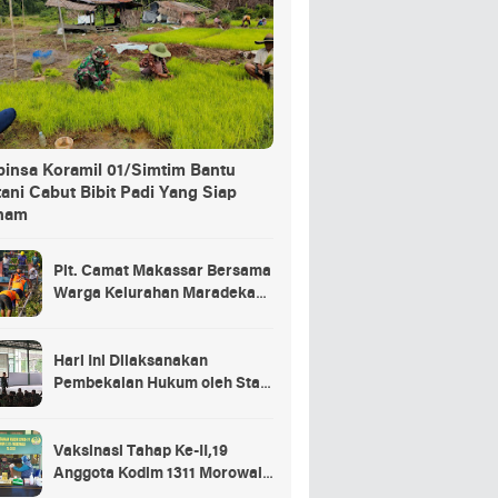
binsa Koramil 01/Simtim Bantu
ani Cabut Bibit Padi Yang Siap
nam
Plt. Camat Makassar Bersama
Warga Kelurahan Maradekaya
Lakukan Pembersihan Kanal
Hari Ini Dilaksanakan
Pembekalan Hukum oleh Staf
Hukum Divif 2 Kostrad Kepada
Para Prajurit Baru Divif 2
Kostrad
Vaksinasi Tahap Ke-II,19
Anggota Kodim 1311 Morowali
Tidak di Vaksin