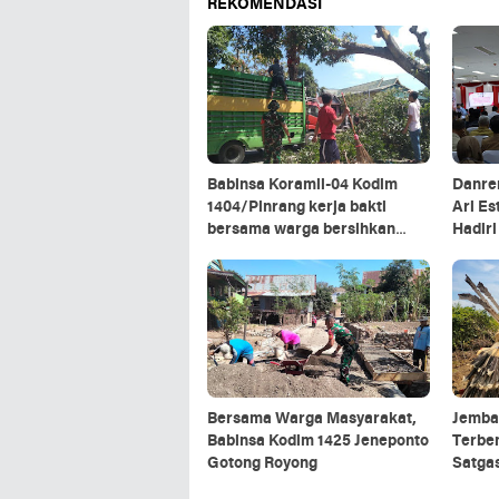
REKOMENDASI
Babinsa Koramil-04 Kodim
Danre
1404/Pinrang kerja bakti
Ari Es
bersama warga bersihkan
Hadir
ranting pohon di pinggir jalan
Kepala
Kalim
Bersama Warga Masyarakat,
Jemba
Babinsa Kodim 1425 Jeneponto
Terbe
Gotong Royong
Satga
5/Panc