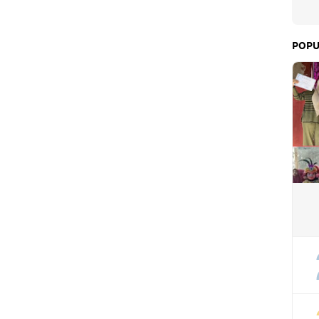
e Dan PT MA/BDRMS
POPU