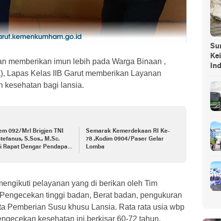
Sump
Ke
n memberikan imun lebih pada Warga Binaan ,
In
), Lapas Kelas IIB Garut memberikan Layanan
kesehatan bagi lansia.
em 092/Mrl Brigjen TNI
Semarak Kemerdekaan RI Ke-
stefanus, S.Sos., M.Sc.
78 ,Kodim 0904/Paser Gelar
ri Rapat Dengar Pendapat
Lomba
a Daerah Se-Provinsi
antan Utara
ngikuti pelayanan yang di berikan oleh Tim
 Pengecekan tinggi badan, Berat badan, pengukuran
rta Pemberian Susu khusu Lansia. Rata rata usia wbp
gecekan kesehatan ini berkisar 60-72 tahun.