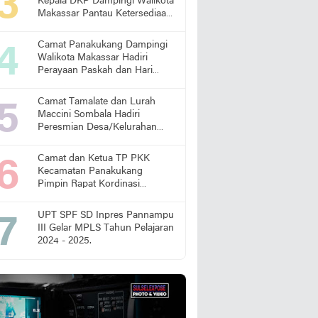
Kepala DKP Dampingi Walikota
Makassar Pantau Ketersediaan
Pangan di Pasar
Camat Panakukang Dampingi
Walikota Makassar Hadiri
Perayaan Paskah dan Hari
Lansia Nasional
Camat Tamalate dan Lurah
Maccini Sombala Hadiri
Peresmian Desa/Kelurahan
Sadar Hukum
Camat dan Ketua TP PKK
Kecamatan Panakukang
Pimpin Rapat Kordinasi
Percepatan Penanganan
Stunting
UPT SPF SD Inpres Pannampu
III Gelar MPLS Tahun Pelajaran
2024 - 2025.