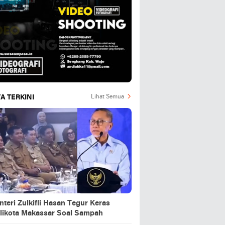
A TERKINI
Lihat Semua
teri Zulkifli Hasan Tegur Keras
likota Makassar Soal Sampah