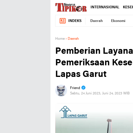
INTERNASIONAL
KESE
INDEKS
Daerah
Ekonomi
Home
›
Daerah
Pemberian Layan
Pemeriksaan Kese
Lapas Garut
Friend
Sabtu, 24 Juni 2023, Juni 24, 2023 WIB