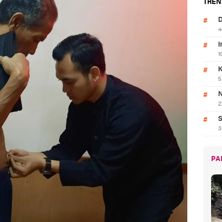
TREN
D
4
I
1
K
5
N
2
S
3
PA