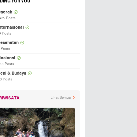
DING FOR YOU
aerah
425 Posts
nternasional
0 Posts
esehatan
 Posts
asional
33 Posts
eni & Budaya
0 Posts
RIWISATA
Lihat Semua