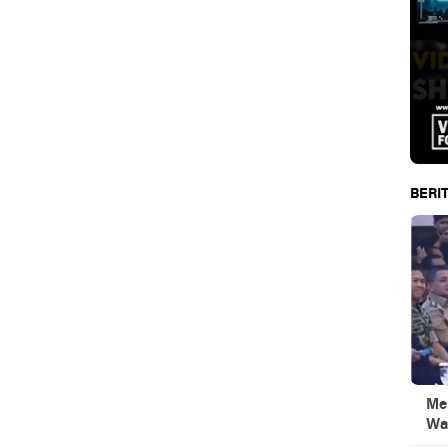
BERIT
Men
Wa