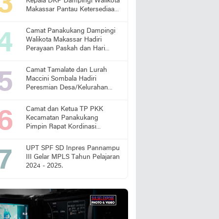
Kepala DKP Dampingi Walikota
Makassar Pantau Ketersediaan
Pangan di Pasar
Camat Panakukang Dampingi
Walikota Makassar Hadiri
Perayaan Paskah dan Hari
Lansia Nasional
Camat Tamalate dan Lurah
Maccini Sombala Hadiri
Peresmian Desa/Kelurahan
Sadar Hukum
Camat dan Ketua TP PKK
Kecamatan Panakukang
Pimpin Rapat Kordinasi
Percepatan Penanganan
Stunting
UPT SPF SD Inpres Pannampu
III Gelar MPLS Tahun Pelajaran
2024 - 2025.