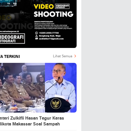
A TERKINI
Lihat Semua
teri Zulkifli Hasan Tegur Keras
likota Makassar Soal Sampah