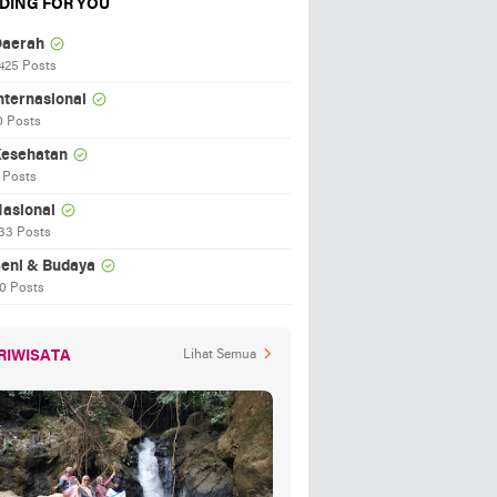
DING FOR YOU
aerah
425 Posts
nternasional
0 Posts
esehatan
 Posts
asional
33 Posts
eni & Budaya
0 Posts
RIWISATA
Lihat Semua