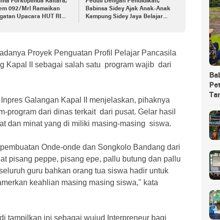
ama Forkopimda Kaltara,
Peduli Dengan Pendidikan,
em 092/Mrl Ramaikan
Babinsa Sidey Ajak Anak-Anak
ngatan Upacara HUT RI
Kampung Sidey Jaya Belajar
8 di Krayan Nunukan
Membaca Dan Menulis
 adanya Proyek Penguatan Profil Pelajar Pancasila
g Kapal II sebagai salah satu program wajib dari
Ba
Pet
Ta
npres Galangan Kapal II menjelaskan, pihaknya
rogram dari dinas terkait dari pusat. Gelar hasil
at dan minat yang di miliki masing-masing siswa.
n pembuatan Onde-onde dan Songkolo Bandang dari
t pisang peppe, pisang epe, pallu butung dan pallu
 seluruh guru bahkan orang tua siswa hadir untuk
merkan keahlian masing masing siswa," kata
i tampilkan ini sebagai wujud Interpreneur bagi