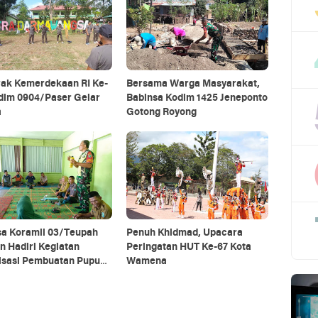
ak Kemerdekaan RI Ke-
Bersama Warga Masyarakat,
odim 0904/Paser Gelar
Babinsa Kodim 1425 Jeneponto
a
Gotong Royong
sa Koramil 03/Teupah
Penuh Khidmad, Upacara
n Hadiri Kegiatan
Peringatan HUT Ke-67 Kota
lisasi Pembuatan Pupuk
Wamena
ik