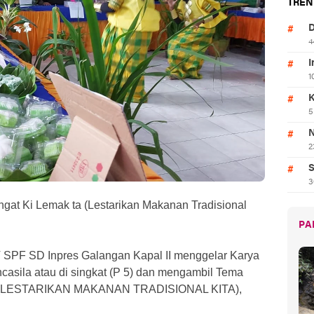
TREN
D
4
I
1
K
5
N
2
S
3
gat Ki Lemak ta (Lestarikan Makanan Tradisional
PA
SPF SD Inpres Galangan Kapal II menggelar Karya
casila atau di singkat (P 5) dan mengambil Tema
TA (LESTARIKAN MAKANAN TRADISIONAL KITA),