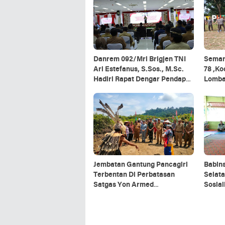
Danrem 092/Mrl Brigjen TNI
Semar
Ari Estefanus, S.Sos., M.Sc.
78 ,K
Hadiri Rapat Dengar Pendapat
Lomb
Kepala Daerah Se-Provinsi
Kalimantan Utara
Jembatan Gantung Pancagiri
Babin
Terbentan Di Perbatasan
Selata
Satgas Yon Armed
Sosia
5/Pancagiri Bersama Vertikal
Organ
Rescue Dan PT MA/BDRMS