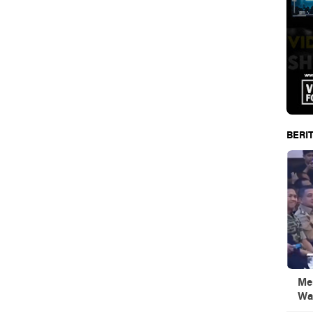
BERIT
Men
Wa