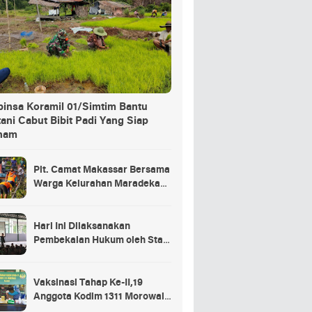
binsa Koramil 01/Simtim Bantu
ani Cabut Bibit Padi Yang Siap
nam
Plt. Camat Makassar Bersama
Warga Kelurahan Maradekaya
Lakukan Pembersihan Kanal
Hari Ini Dilaksanakan
Pembekalan Hukum oleh Staf
Hukum Divif 2 Kostrad Kepada
Para Prajurit Baru Divif 2
Kostrad
Vaksinasi Tahap Ke-II,19
Anggota Kodim 1311 Morowali
Tidak di Vaksin