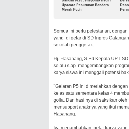
Dandim 1425 Jeneponto Hadiri
Bers
Upacara Penurunan Bendera
Danr
Merah Putih
Peri
Ke-7
Semua ini perlu pelestarian, dengan
yang di gelar di SD Inpres Galangan
sekolah penggerak.
Hj. Hasanang, S.Pd Kepala UPT SD I
selalu siap mengembangkan program-p
karya siswa ini menggali potensi bak
"Gelaran P5 ini dimeriahkan denga
kelas satu sementara kelas 4 membua
golla. Dan hasilnya di saksikan oleh
mensupport anaknya yang ikut mema
Hasanang.
Iya menambahkan, gelar karya yang d