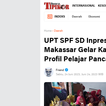
INTERNASIONAL
KESE
INDEKS
Daerah
Ekonomi
Home
›
Daerah
UPT SPF SD Inpres
Makassar Gelar K
Profil Pelajar Pan
Friend
Sabtu, 24 Juni 2023, Juni 24, 2023 WIB