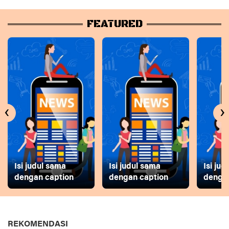
FEATURED
‹
›
Isi judul sama
Isi judul sama
Isi ju
dengan caption
dengan caption
dengan
REKOMENDASI