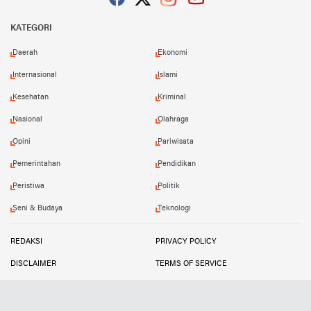
Facebook
Twitter
Instagram
YouTube
KATEGORI
Daerah
Ekonomi
Internasional
Islami
Kesehatan
Kriminal
Nasional
Olahraga
Opini
Pariwisata
Pemerintahan
Pendidikan
Peristiwa
Politik
Seni & Budaya
Teknologi
REDAKSI
PRIVACY POLICY
DISCLAIMER
TERMS OF SERVICE
MEDIA SIBER
INFO IKLAN