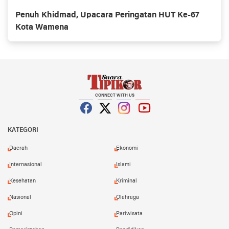
Penuh Khidmad, Upacara Peringatan HUT Ke-67
Kota Wamena
CONNECT WITH US
Facebook
Twitter
Instagram
YouTube
KATEGORI
Daerah
Ekonomi
Internasional
Islami
Kesehatan
Kriminal
Nasional
Olahraga
Opini
Pariwisata