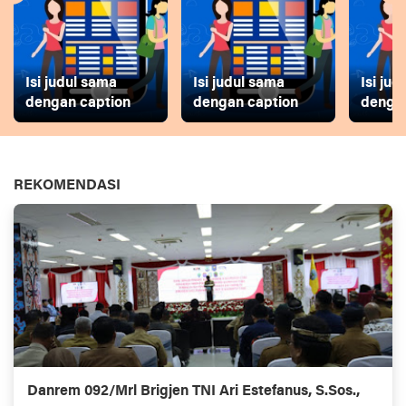
Isi judul sama
Isi judul sama
Isi ju
dengan caption
dengan caption
dengan
REKOMENDASI
Danrem 092/Mrl Brigjen TNI Ari Estefanus, S.Sos.,