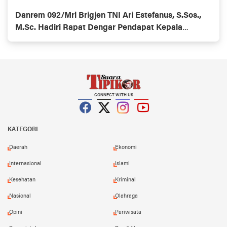
Danrem 092/Mrl Brigjen TNI Ari Estefanus, S.Sos.,
M.Sc. Hadiri Rapat Dengar Pendapat Kepala
Daerah Se-Provinsi Kalimantan Utara
CONNECT WITH US
Facebook
Twitter
Instagram
YouTube
KATEGORI
Daerah
Ekonomi
Internasional
Islami
Kesehatan
Kriminal
Nasional
Olahraga
Opini
Pariwisata