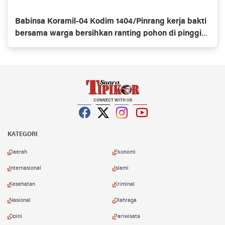
Babinsa Koramil-04 Kodim 1404/Pinrang kerja bakti
bersama warga bersihkan ranting pohon di pinggir
jalan
CONNECT WITH US
Facebook
Twitter
Instagram
YouTube
KATEGORI
Daerah
Ekonomi
Internasional
Islami
Kesehatan
Kriminal
Nasional
Olahraga
Opini
Pariwisata