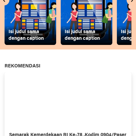
‹
›
Isi judul sama
Isi judul sama
Isi ju
dengan caption
dengan caption
dengan
REKOMENDASI
Semarak Kemerdekaan RI Ke-78 ,Kodim 0904/Paser