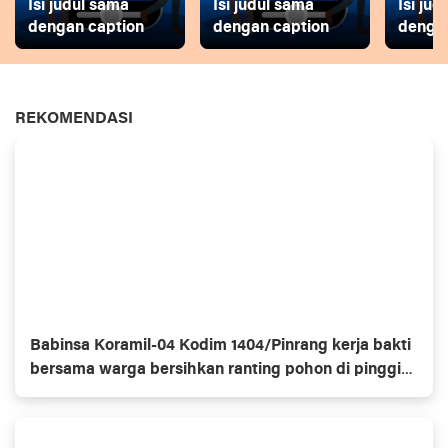
Isi judul sama
Isi judul sama
Isi ju
dengan caption
dengan caption
dengan
REKOMENDASI
Babinsa Koramil-04 Kodim 1404/Pinrang kerja bakti
bersama warga bersihkan ranting pohon di pinggir
jalan