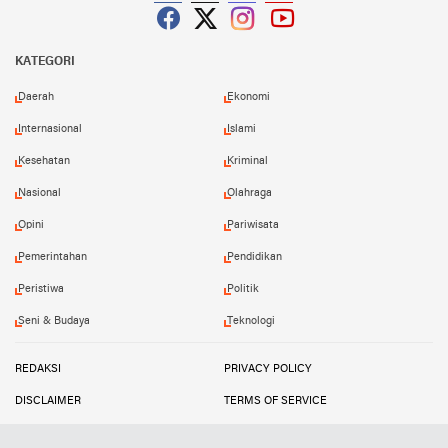
Facebook
Twitter
Instagram
YouTube
KATEGORI
Daerah
Ekonomi
Internasional
Islami
Kesehatan
Kriminal
Nasional
Olahraga
Opini
Pariwisata
Pemerintahan
Pendidikan
Peristiwa
Politik
Seni & Budaya
Teknologi
REDAKSI
PRIVACY POLICY
DISCLAIMER
TERMS OF SERVICE
MEDIA SIBER
INFO IKLAN