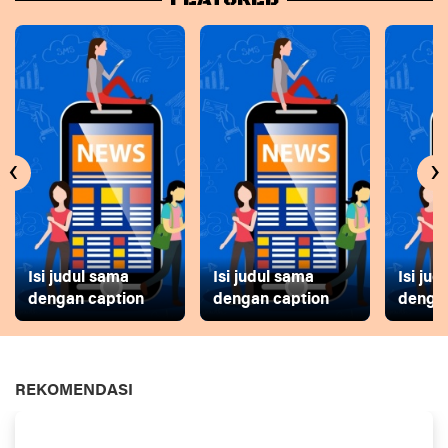
‹
›
Isi judul sama
Isi judul sama
Isi ju
dengan caption
dengan caption
dengan
REKOMENDASI