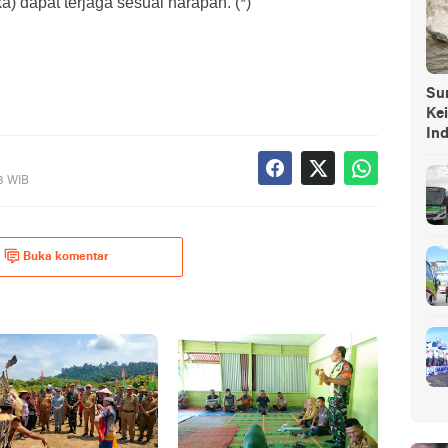
a) dapat terjaga sesuai harapan. (*)
Sump
Ke
In
23 WIB
Buka komentar