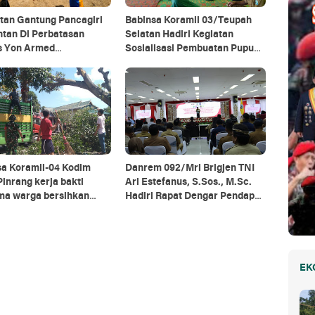
tan Gantung Pancagiri
Babinsa Koramil 03/Teupah
ntan Di Perbatasan
Selatan Hadiri Kegiatan
s Yon Armed
Sosialisasi Pembuatan Pupuk
agiri Bersama Vertikal
Organik
e Dan PT MA/BDRMS
sa Koramil-04 Kodim
Danrem 092/Mrl Brigjen TNI
inrang kerja bakti
Ari Estefanus, S.Sos., M.Sc.
ma warga bersihkan
Hadiri Rapat Dengar Pendapat
g pohon di pinggir jalan
Kepala Daerah Se-Provinsi
Kalimantan Utara
EK