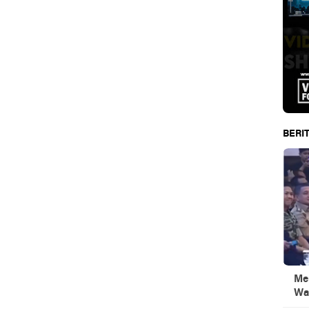
BERIT
Men
Wa