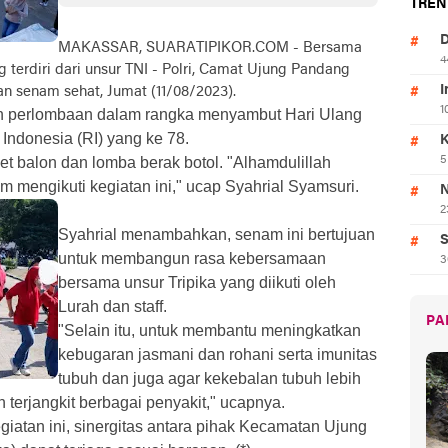
TREN
mobil
Jadikan
Umum HUT
Ambulance
Kemerdekaan
Ke-78 RI,
dari BRI
Sebagai
2.606
D
MAKASSAR, SUARATIPIKOR.COM - Bersama
Semangat
Langsung
4
terdiri dari unsur TNI - Polri, Camat Ujung Pandang
Merah Putih
Bebas
Yang Tidak
I
kan senam sehat, Jumat (11/08/2023).
Berubah
1
an perlombaan dalam rangka menyambut Hari Ulang
ndonesia (RI) yang ke 78.
K
et balon dan lomba berak botol. "Alhamdulillah
5
 mengikuti kegiatan ini," ucap Syahrial Syamsuri.
N
2
Syahrial menambahkan, senam ini bertujuan
S
untuk membangun rasa kebersamaan
3
bersama unsur Tripika yang diikuti oleh
Lurah dan staff.
PA
"Selain itu, untuk membantu meningkatkan
kebugaran jasmani dan rohani serta imunitas
tubuh dan juga agar kekebalan tubuh lebih
 terjangkit berbagai penyakit," ucapnya.
atan ini, sinergitas antara pihak Kecamatan Ujung