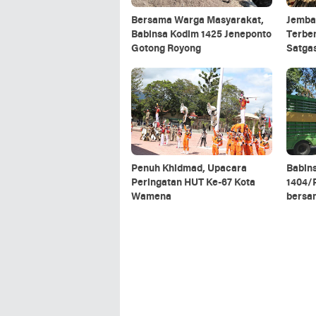
Bersama Warga Masyarakat,
Jemba
Babinsa Kodim 1425 Jeneponto
Terbe
Gotong Royong
Satga
5/Panc
Rescu
Penuh Khidmad, Upacara
Babin
Peringatan HUT Ke-67 Kota
1404/P
Wamena
bersa
rantin