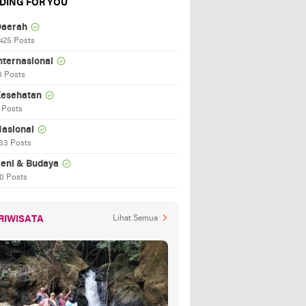
DING FOR YOU
aerah
425 Posts
nternasional
0 Posts
esehatan
 Posts
asional
33 Posts
eni & Budaya
0 Posts
RIWISATA
Lihat Semua