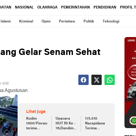
HATAN
NASIONAL
OLAHRAGA
PEMERINTAHAN
PENDIDIKAN
PROFIL 
Islami
Kriminal
Opini
Peristiwa
Politik
Teknologi
ang Gelar Senam Sehat
23 WIB
ba Agustusan
Lihat juga
Kodim
Upacara
175.510
1404/Pinrang
HUT RI Ke -
Narapidana
terima
78,Dandim
Terima
bantuan
0907/Trk :
Remisi