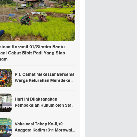
binsa Koramil 01/Simtim Bantu
ani Cabut Bibit Padi Yang Siap
nam
Plt. Camat Makassar Bersama
Warga Kelurahan Maradekaya
Lakukan Pembersihan Kanal
Hari Ini Dilaksanakan
Pembekalan Hukum oleh Staf
Hukum Divif 2 Kostrad Kepada
Para Prajurit Baru Divif 2
Kostrad
Vaksinasi Tahap Ke-II,19
Anggota Kodim 1311 Morowali
Tidak di Vaksin