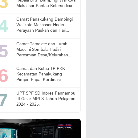
Kepala DKP Dampingi Walikota
Makassar Pantau Ketersediaan
Pangan di Pasar
Camat Panakukang Dampingi
Walikota Makassar Hadiri
Perayaan Paskah dan Hari
Lansia Nasional
Camat Tamalate dan Lurah
Maccini Sombala Hadiri
Peresmian Desa/Kelurahan
Sadar Hukum
Camat dan Ketua TP PKK
Kecamatan Panakukang
Pimpin Rapat Kordinasi
Percepatan Penanganan
Stunting
UPT SPF SD Inpres Pannampu
III Gelar MPLS Tahun Pelajaran
2024 - 2025.