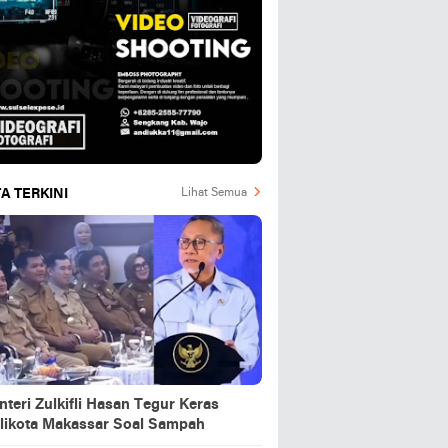
A TERKINI
Lihat Semua
teri Zulkifli Hasan Tegur Keras
likota Makassar Soal Sampah