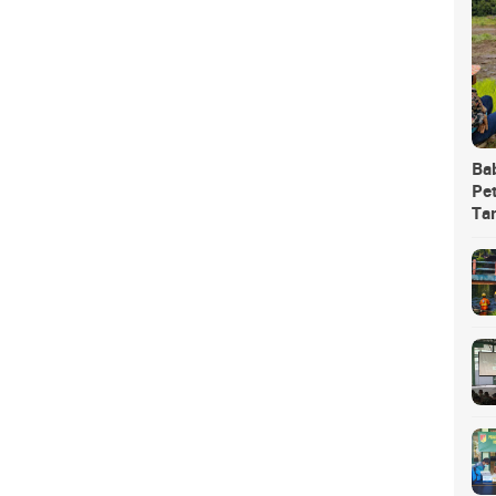
Ba
Pet
Ta