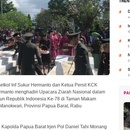
TREN
D
4
I
1
K
5
N
2
S
3
kol Inf Sukur Hermanto dan Ketua Persit KCK
rmanto menghadiri Upacara Ziarah Nasional dalam
PA
hun Republik Indonesia Ke-78 di Taman Makam
Manokwari, Provinsi Papua Barat, Rabu
a Kapolda Papua Barat Irjen Pol Daniel Tahi Monang