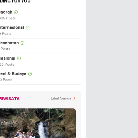
DING FOR YOU
aerah
425 Posts
nternasional
0 Posts
esehatan
 Posts
asional
33 Posts
eni & Budaya
0 Posts
RIWISATA
Lihat Semua