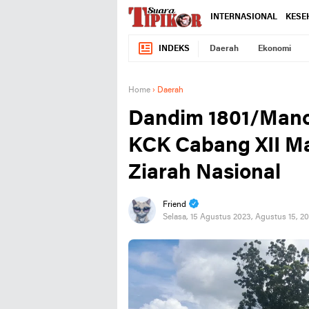
INTERNASIONAL
KESE
INDEKS
Daerah
Ekonomi
Home
›
Daerah
Dandim 1801/Mano
KCK Cabang XII M
Ziarah Nasional
Friend
Selasa, 15 Agustus 2023, Agustus 15, 2