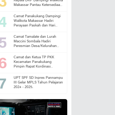
Kepala DKP Dampingi Walikota
Makassar Pantau Ketersediaan
Pangan di Pasar
Camat Panakukang Dampingi
Walikota Makassar Hadiri
Perayaan Paskah dan Hari
Lansia Nasional
Camat Tamalate dan Lurah
Maccini Sombala Hadiri
Peresmian Desa/Kelurahan
Sadar Hukum
Camat dan Ketua TP PKK
Kecamatan Panakukang
Pimpin Rapat Kordinasi
Percepatan Penanganan
Stunting
UPT SPF SD Inpres Pannampu
III Gelar MPLS Tahun Pelajaran
2024 - 2025.