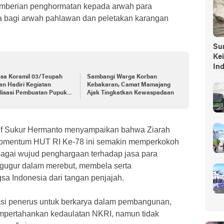
pemberian penghormatan kepada arwah para
a bagi arwah pahlawan dan peletakan karangan
Sump
Ke
In
nsa Koramil 03/Teupah
Sambangi Warga Korban
an Hadiri Kegiatan
Kebakaran, Camat Mamajang
lisasi Pembuatan Pupuk
Ajak Tingkatkan Kewaspadaan
nik
Inf Sukur Hermanto menyampaikan bahwa Ziarah
momentum HUT RI Ke-78 ini semakin memperkokoh
ebagai wujud penghargaan terhadap jasa para
 gugur dalam merebut, membela serta
 Indonesia dari tangan penjajah.
si penerus untuk berkarya dalam pembangunan,
pertahankan kedaulatan NKRI, namun tidak