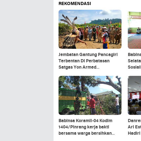
REKOMENDASI
Jembatan Gantung Pancagiri
Babin
Terbentan Di Perbatasan
Selata
Satgas Yon Armed
Sosia
5/Pancagiri Bersama Vertikal
Organ
Rescue Dan PT MA/BDRMS
Babinsa Koramil-04 Kodim
Danre
1404/Pinrang kerja bakti
Ari Es
bersama warga bersihkan
Hadir
ranting pohon di pinggir jalan
Kepala