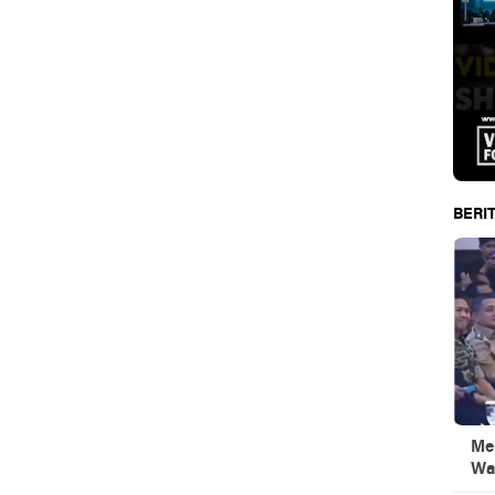
BERIT
Men
Wa