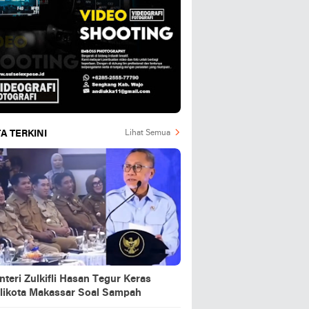
A TERKINI
Lihat Semua
teri Zulkifli Hasan Tegur Keras
likota Makassar Soal Sampah