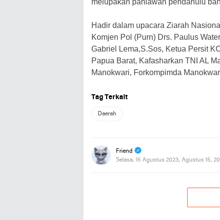
melupakan pahlawan pendahulu bang
Hadir dalam upacara Ziarah Nasional
Komjen Pol (Purn) Drs. Paulus Wate
Gabriel Lema,S.Sos, Ketua Persit KC
Papua Barat, Kafasharkan TNI AL M
Manokwari, Forkompimda Manokwari
Tag Terkait
Daerah
Friend
Selasa, 15 Agustus 2023, Agustus 15, 2