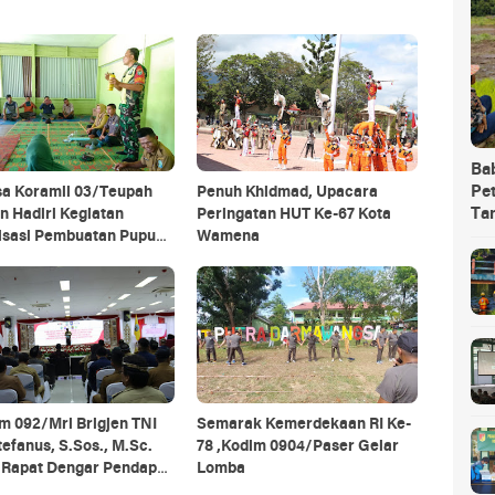
Ba
Pet
sa Koramil 03/Teupah
Penuh Khidmad, Upacara
Ta
n Hadiri Kegiatan
Peringatan HUT Ke-67 Kota
lisasi Pembuatan Pupuk
Wamena
ik
m 092/Mrl Brigjen TNI
Semarak Kemerdekaan RI Ke-
tefanus, S.Sos., M.Sc.
78 ,Kodim 0904/Paser Gelar
i Rapat Dengar Pendapat
Lomba
 Daerah Se-Provinsi