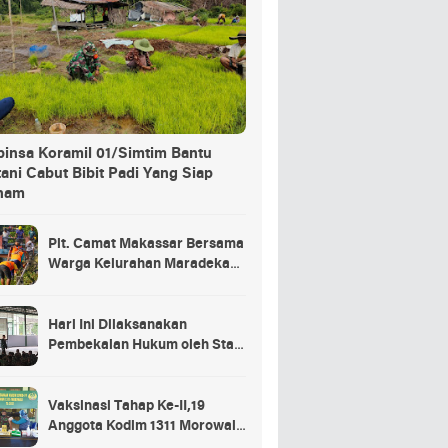
binsa Koramil 01/Simtim Bantu
ani Cabut Bibit Padi Yang Siap
nam
Plt. Camat Makassar Bersama
Warga Kelurahan Maradekaya
Lakukan Pembersihan Kanal
Hari Ini Dilaksanakan
Pembekalan Hukum oleh Staf
Hukum Divif 2 Kostrad Kepada
Para Prajurit Baru Divif 2
Kostrad
Vaksinasi Tahap Ke-II,19
Anggota Kodim 1311 Morowali
Tidak di Vaksin