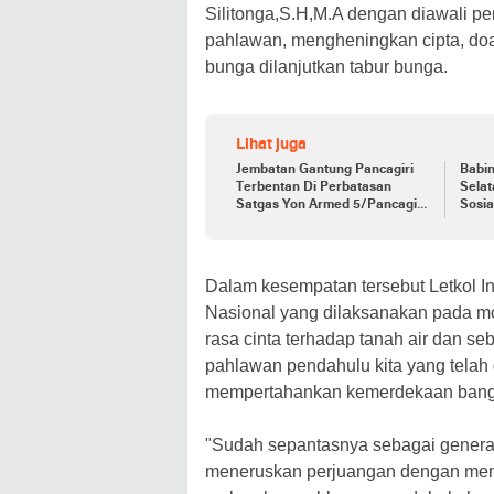
Silitonga,S.H,M.A dengan diawali 
pahlawan, mengheningkan cipta, do
bunga dilanjutkan tabur bunga.
Lihat juga
Jembatan Gantung Pancagiri
Babi
Terbentan Di Perbatasan
Selat
Satgas Yon Armed 5/Pancagiri
Sosia
Bersama Vertikal Rescue Dan
Orga
PT MA/BDRMS
Dalam kesempatan tersebut Letkol 
Nasional yang dilaksanakan pada 
rasa cinta terhadap tanah air dan s
pahlawan pendahulu kita yang telah
mempertahankan kemerdekaan bangsa
"Sudah sepantasnya sebagai genera
meneruskan perjuangan dengan mem