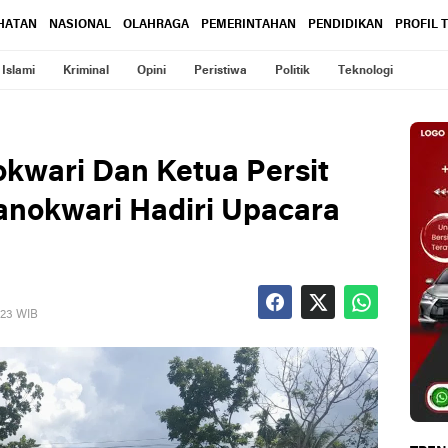
HATAN
NASIONAL
OLAHRAGA
PEMERINTAHAN
PENDIDIKAN
PROFIL 
Islami
Kriminal
Opini
Peristiwa
Politik
Teknologi
kwari Dan Ketua Persit
anokwari Hadiri Upacara
023 WIB