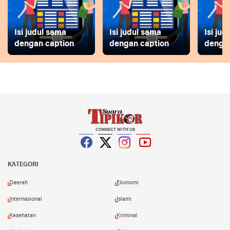
Isi judul sama
Isi judul sama
Isi ju
dengan caption
dengan caption
dengan
CONNECT WITH US
Facebook
Twitter
Instagram
YouTube
KATEGORI
Daerah
Ekonomi
Internasional
Islami
Kesehatan
Kriminal