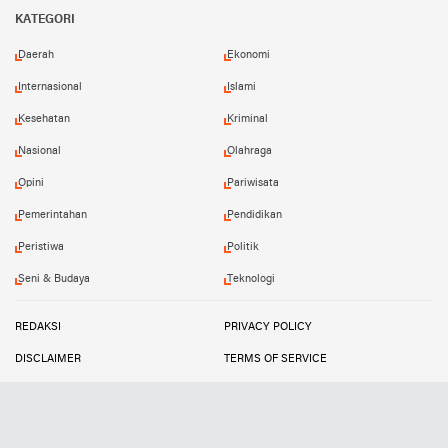
Facebook
Twitter
Instagram
YouTube
KATEGORI
Daerah
Ekonomi
Internasional
Islami
Kesehatan
Kriminal
Nasional
Olahraga
Opini
Pariwisata
Pemerintahan
Pendidikan
Peristiwa
Politik
Seni & Budaya
Teknologi
REDAKSI
PRIVACY POLICY
DISCLAIMER
TERMS OF SERVICE
MEDIA SIBER
INFO IKLAN
Copyright ©
2026
SUARATIPIKOR