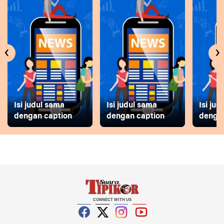
‹
›
Isi judul sama
Isi judul sama
Isi ju
dengan caption
dengan caption
dengan
CONNECT WITH US