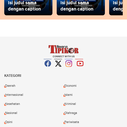
Isi judul sama
Isi judul sama
Isi ju
dengan caption
dengan caption
dengan
CONNECT WITH US
Facebook
Twitter
Instagram
YouTube
KATEGORI
Daerah
Ekonomi
Internasional
Islami
Kesehatan
Kriminal
Nasional
Olahraga
Opini
Pariwisata