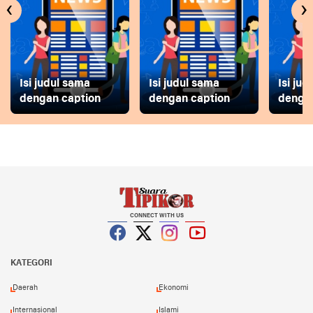
‹
›
Isi judul sama
Isi judul sama
Isi ju
dengan caption
dengan caption
dengan
CONNECT WITH US
Facebook
Twitter
Instagram
YouTube
KATEGORI
Daerah
Ekonomi
Internasional
Islami