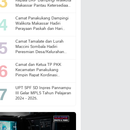
Kepala DKP Dampingi Walikota
Makassar Pantau Ketersediaan
Pangan di Pasar
Camat Panakukang Dampingi
Walikota Makassar Hadiri
Perayaan Paskah dan Hari
Lansia Nasional
Camat Tamalate dan Lurah
Maccini Sombala Hadiri
Peresmian Desa/Kelurahan
Sadar Hukum
Camat dan Ketua TP PKK
Kecamatan Panakukang
Pimpin Rapat Kordinasi
Percepatan Penanganan
Stunting
UPT SPF SD Inpres Pannampu
III Gelar MPLS Tahun Pelajaran
2024 - 2025.