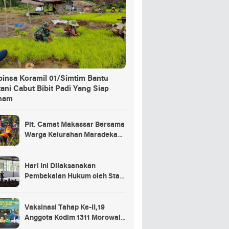
binsa Koramil 01/Simtim Bantu
ani Cabut Bibit Padi Yang Siap
nam
Plt. Camat Makassar Bersama
Warga Kelurahan Maradekaya
Lakukan Pembersihan Kanal
Hari Ini Dilaksanakan
Pembekalan Hukum oleh Staf
Hukum Divif 2 Kostrad Kepada
Para Prajurit Baru Divif 2
Kostrad
Vaksinasi Tahap Ke-II,19
Anggota Kodim 1311 Morowali
Tidak di Vaksin