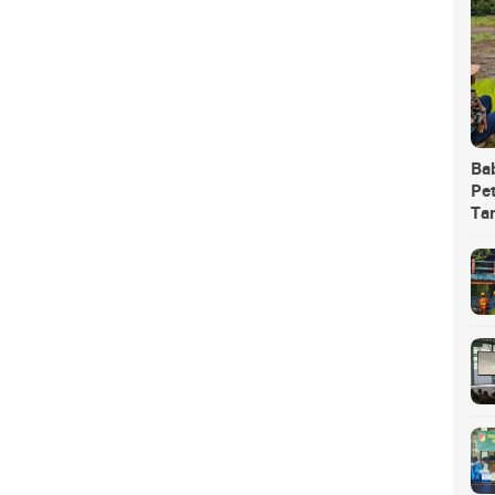
Ba
Pet
Ta