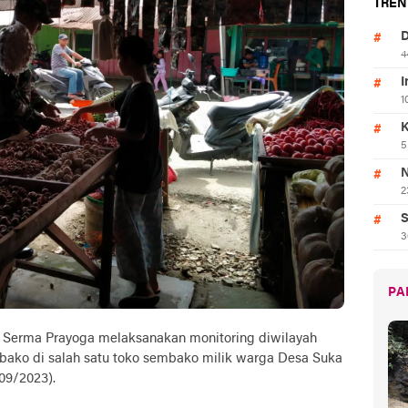
TREN
D
4
I
1
K
5
N
2
S
3
PA
 Serma Prayoga melaksanakan monitoring diwilayah
ako di salah satu toko sembako milik warga Desa Suka
09/2023).