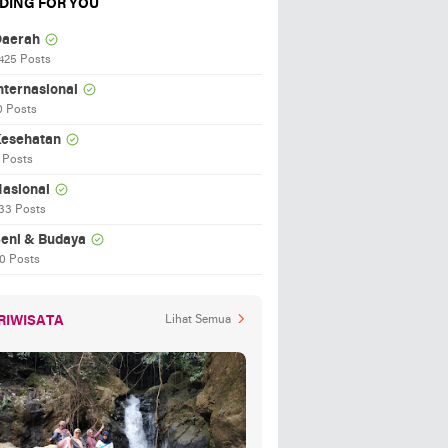
DING FOR YOU
aerah
425 Posts
nternasional
0 Posts
esehatan
 Posts
asional
33 Posts
eni & Budaya
0 Posts
RIWISATA
Lihat Semua