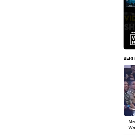
BERIT
Men
Wa