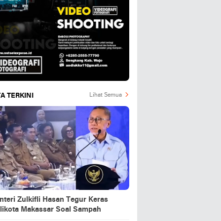
A TERKINI
Lihat Semua
teri Zulkifli Hasan Tegur Keras
likota Makassar Soal Sampah