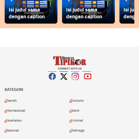
Isi judul sama
Isi judul sama
Isi ju
dengan caption
dengan caption
dengan
CONNECT WITH US
Facebook
Twitter
Instagram
YouTube
KATEGORI
Daerah
Ekonomi
Internasional
Islami
Kesehatan
Kriminal
Nasional
Olahraga