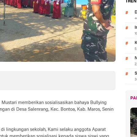
TREN
D
4
I
1
K
5
N
2
S
3
PA
 Mustari memberikan sosialisasikan bahaya Bullying
an di Desa Salenrang, Kec. Bontoa, Kab. Maros, Senin
di lingkungan sekolah, Kami selaku anggota Aparat
tuk memberikan sosialisasi kepada siswa siswi yang