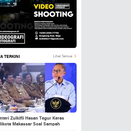
A TERKINI
Lihat Semua
teri Zulkifli Hasan Tegur Keras
likota Makassar Soal Sampah