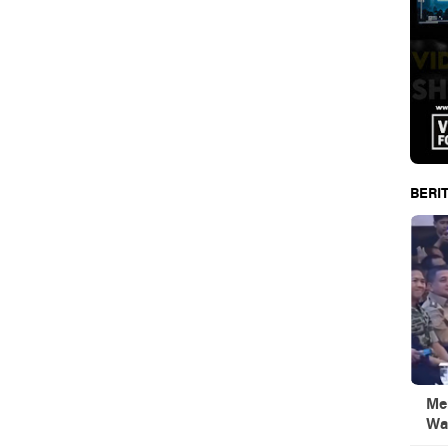
BERIT
Men
Wa