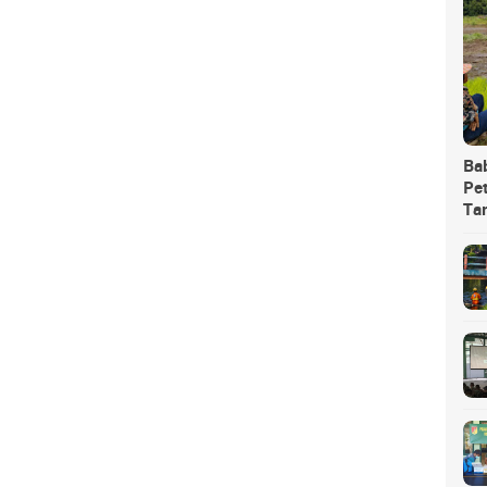
Ba
Pet
Ta