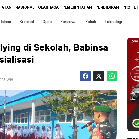
HATAN
NASIONAL
OLAHRAGA
PEMERINTAHAN
PENDIDIKAN
PROFIL 
Islami
Kriminal
Opini
Peristiwa
Politik
Teknologi
ying di Sekolah, Babinsa
ialisasi
2023 WIB