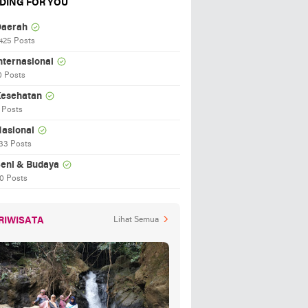
DING FOR YOU
aerah
425 Posts
nternasional
0 Posts
esehatan
 Posts
asional
33 Posts
eni & Budaya
0 Posts
RIWISATA
Lihat Semua