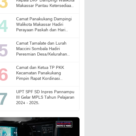
Kepala DKP Dampingi Walikota
Makassar Pantau Ketersediaan
Pangan di Pasar
Camat Panakukang Dampingi
Walikota Makassar Hadiri
Perayaan Paskah dan Hari
Lansia Nasional
Camat Tamalate dan Lurah
Maccini Sombala Hadiri
Peresmian Desa/Kelurahan
Sadar Hukum
Camat dan Ketua TP PKK
Kecamatan Panakukang
Pimpin Rapat Kordinasi
Percepatan Penanganan
Stunting
UPT SPF SD Inpres Pannampu
III Gelar MPLS Tahun Pelajaran
2024 - 2025.