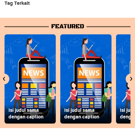
Tag Terkait
FEATURED
‹
›
Isi judul sama
Isi judul sama
Isi ju
dengan caption
dengan caption
dengan