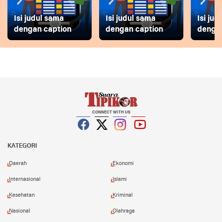
Isi judul sama
Isi judul sama
Isi ju
dengan caption
dengan caption
dengan
CONNECT WITH US
Facebook
Twitter
Instagram
YouTube
KATEGORI
Daerah
Ekonomi
Internasional
Islami
Kesehatan
Kriminal
Nasional
Olahraga