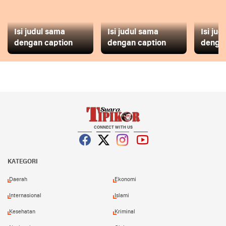
Isi judul sama
Isi judul sama
Isi ju
dengan caption
dengan caption
dengan
CONNECT WITH US
Facebook
Twitter
Instagram
YouTube
KATEGORI
Daerah
Ekonomi
Internasional
Islami
Kesehatan
Kriminal