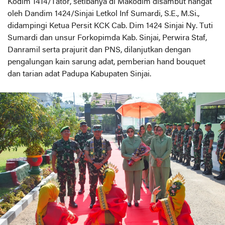
Kodim 1414/Tator, setibanya di Makodim disambut hangat
oleh Dandim 1424/Sinjai Letkol Inf Sumardi, S.E., M.Si.,
didampingi Ketua Persit KCK Cab. Dim 1424 Sinjai Ny. Tuti
Sumardi dan unsur Forkopimda Kab. Sinjai, Perwira Staf,
Danramil serta prajurit dan PNS, dilanjutkan dengan
pengalungan kain sarung adat, pemberian hand bouquet
dan tarian adat Padupa Kabupaten Sinjai.