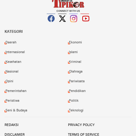
CONNECT WITH US
Facebook
Twitter
Instagram
YouTube
KATEGORI
Daerah
Ekonomi
Internasional
Islami
Kesehatan
Kriminal
Nasional
Olahraga
Opini
Pariwisata
Pemerintahan
Pendidikan
Peristiwa
Politik
Seni & Budaya
Teknologi
REDAKSI
PRIVACY POLICY
DISCLAIMER
TERMS OF SERVICE