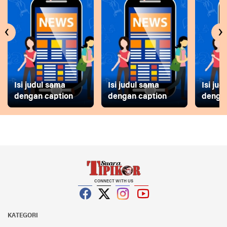
‹
›
Isi judul sama
Isi judul sama
Isi ju
dengan caption
dengan caption
dengan
CONNECT WITH US
Facebook
Twitter
Instagram
YouTube
KATEGORI